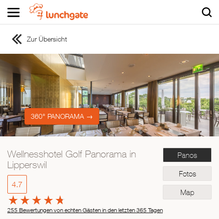
Zur Übersicht
ZUR STARTSEITE
ZUR RESTAURANTSUCHE
Asiatisch
Italienisch
Französisch
360° PANORAMA →
Traditionell
Vegetarisch
Wellnesshotel Golf Panorama in
Panos
Mexikanisch
Lipperswil
Spanisch
Fotos
4.7
Map
255 Bewertungen von echten Gästen in den letzten 365 Tagen