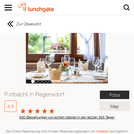
Zur Übersicht
ZUR STARTSEITE
ZUR RESTAURANTSUCHE
Asiatisch
Italienisch
Französisch
Traditionell
Vegetarisch
Furtbächli in Regensdorf
Fotos
Mexikanisch
Spanisch
4.9
Map
690 Bewertungen von echten Gästen in den letzten 365 Tagen
Die Online-Reservierung wird mit dem Reservierungssystem von
foratable
durchgeführt.