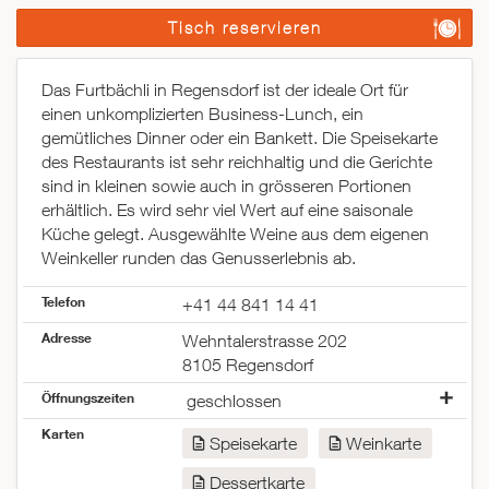
Tisch reservieren
Das Furtbächli in Regensdorf ist der ideale Ort für
einen unkomplizierten Business-Lunch, ein
gemütliches Dinner oder ein Bankett. Die Speisekarte
des Restaurants ist sehr reichhaltig und die Gerichte
sind in kleinen sowie auch in grösseren Portionen
erhältlich. Es wird sehr viel Wert auf eine saisonale
Küche gelegt. Ausgewählte Weine aus dem eigenen
Weinkeller runden das Genusserlebnis ab.
Telefon
+41 44 841 14 41
Adresse
Wehntalerstrasse 202
8105 Regensdorf
Öffnungszeiten
geschlossen
Montag
08:30–23:00
Karten
Speisekarte
Weinkarte
Dienstag
08:30–23:00
Mittwoch
08:30–23:00
Dessertkarte