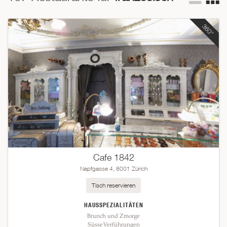
Bouillabaisse bis Baguettes, von leichtem Fisch bis
schweren Saucen – französisches Essen wird zelebriert. Von
feinem Gebäck ganz zu schweigen!
Cafe 1842
Napfgasse 4, 8001 Zürich
Tisch reservieren
HAUSSPEZIALITÄTEN
Brunch und Zmorge
Süsse Verführungen