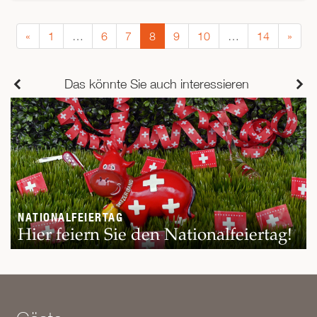
«
1
…
6
7
8
9
10
…
14
»
Das könnte Sie auch interessieren
NATIONALFEIERTAG
Hier feiern Sie den Nationalfeiertag!