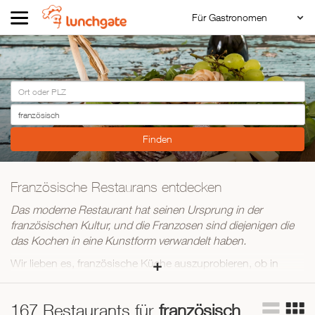
Für Gastronomen
Restaurant Login
ZUR STARTSEITE
Reservierungssystem
Restaurant hinzufügen
ZUR RESTAURANTSUCHE
Asiatisch
Italienisch
Französisch
Traditionell
Französische Restaurans entdecken
Vegetarisch
Das moderne Restaurant hat seinen Ursprung in der
französischen Kultur, und die Franzosen sind diejenigen die
Mexikanisch
das Kochen in eine Kunstform verwandelt haben.
Spanisch
Wir lieben es, französische Küche auszuprobieren, ob in
Cafés, Bistros, Brasserien oder Tempel der feinen Küche.
Begleitet von wohlriechendem Wein und flüssigem Käse.
167 Restaurants für
französisch
Vom einfachen Ratatouille bis zur Haute Cuisine, von