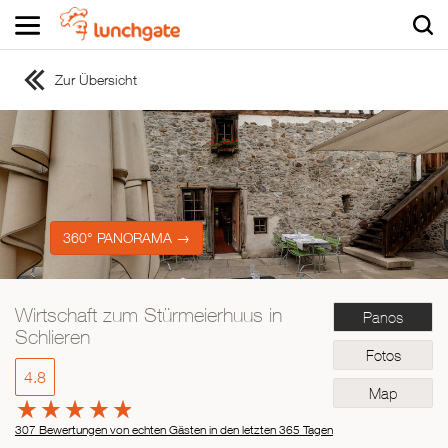
Zur Übersicht
ZUR STARTSEITE
ZUR RESTAURANTSUCHE
Asiatisch
Italienisch
Französisch
360° PANORAMA →
Traditionell
Vegetarisch
Wirtschaft zum Stürmeierhuus in
Panos
Mexikanisch
Schlieren
Spanisch
Fotos
4.8
Map
307 Bewertungen von echten Gästen in den letzten 365 Tagen