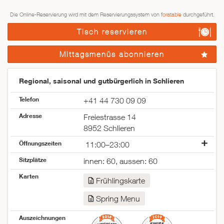
Die Online-Reservierung wird mit dem Reservierungssystem von
foratable
durchgeführt.
Tisch reservieren
Mittagsmenüs abonnieren
Regional, saisonal und gutbürgerlich in Schlieren
Telefon
+41 44 730 09 09
Adresse
Freiestrasse 14
8952 Schlieren
Öffnungszeiten
11:00–23:00
Montag
geschlossen
Sitzplätze
innen: 60, aussen: 60
Dienstag
11:00–23:00
Karten
Mittwoch
11:00–23:00
Frühlingskarte
Donnerstag
11:00–23:00
Spring Menu
Freitag
11:00–23:00
Samstag
16:00–23:00
Auszeichnungen
Sonntag
geschlossen