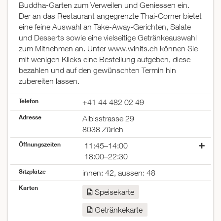
Buddha-Garten zum Verweilen und Geniessen ein.
Der an das Restaurant angegrenzte Thai-Corner bietet
eine feine Auswahl an Take-Away-Gerichten, Salate
und Desserts sowie eine vielseitige Getränkeauswahl
zum Mitnehmen an. Unter www.winits.ch können Sie
mit wenigen Klicks eine Bestellung aufgeben, diese
bezahlen und auf den gewünschten Termin hin
zubereiten lassen.
Telefon
+41 44 482 02 49
Adresse
Albisstrasse 29
8038 Zürich
Öffnungszeiten
11:45–14:00
18:00–22:30
Montag
11:45–14:00
Sitzplätze
innen: 42, aussen: 48
18:00–22:00
Karten
Dienstag
11:45–14:00
Speisekarte
18:00–22:00
Getränkekarte
Mittwoch
11:45–14:00