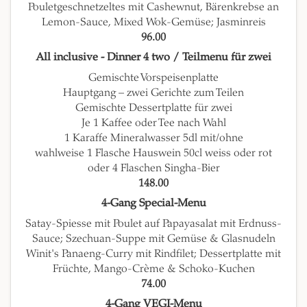
Pouletgeschnetzeltes mit Cashewnut, Bärenkrebse an
Lemon-Sauce, Mixed Wok-Gemüse; Jasminreis
96.00
All inclusive - Dinner 4 two / Teilmenu für zwei
Gemischte Vorspeisenplatte
Hauptgang – zwei Gerichte zum Teilen
Gemischte Dessertplatte für zwei
Je 1 Kaffee oder Tee nach Wahl
1 Karaffe Mineralwasser 5dl mit/ohne
wahlweise 1 Flasche Hauswein 50cl weiss oder rot
oder 4 Flaschen Singha-Bier
148.00
4-Gang Special-Menu
Satay-Spiesse mit Poulet auf Papayasalat mit Erdnuss-
Sauce; Szechuan-Suppe mit Gemüse & Glasnudeln
Winit's Panaeng-Curry mit Rindfilet; Dessertplatte mit
Früchte, Mango-Crème & Schoko-Kuchen
74.00
4-Gang VEGI-Menu