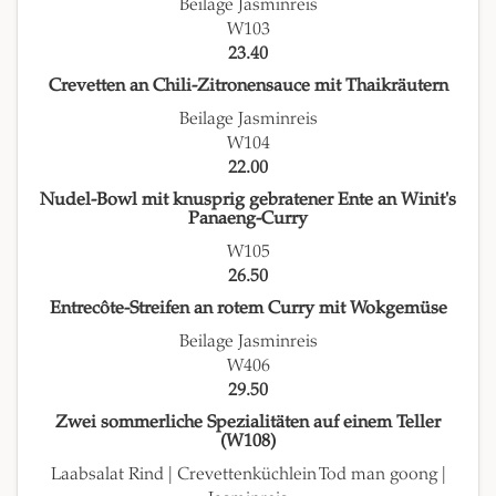
Beilage Jasminreis
W103
23.40
Crevetten an Chili-Zitronensauce mit Thaikräutern
Beilage Jasminreis
W104
22.00
Nudel-Bowl mit knusprig gebratener Ente an Winit's
Panaeng-Curry
W105
26.50
Entrecôte-Streifen an rotem Curry mit Wokgemüse
Beilage Jasminreis
W406
29.50
Zwei sommerliche Spezialitäten auf einem Teller
(W108)
Laabsalat Rind | Crevettenküchlein Tod man goong |