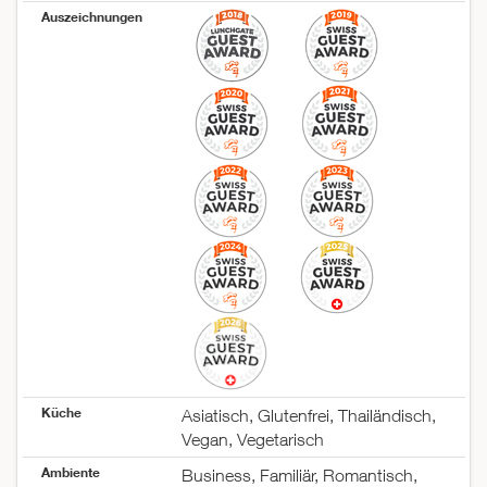
18:00–22:00
Auszeichnungen
Donnerstag
11:45–14:00
18:00–22:00
Freitag
11:45–14:00
18:00–22:30
Samstag
18:00–22:30
Sonntag
geschlossen
Küche
Asiatisch, Glutenfrei, Thailändisch,
Vegan, Vegetarisch
Ambiente
Business, Familiär, Romantisch,