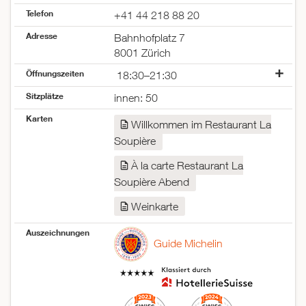
Telefon
+41 44 218 88 20
Adresse
Bahnhofplatz 7
8001 Zürich
Öffnungszeiten
18:30–21:30
Montag
18:30–21:30
Sitzplätze
innen: 50
Dienstag
18:30–21:30
Karten
Mittwoch
18:30–21:30
Willkommen im Restaurant La
Donnerstag
18:30–21:30
Soupière
Freitag
18:30–21:30
Samstag
18:30–21:30
À la carte Restaurant La
Sonntag
geschlossen
Soupière Abend
Weinkarte
Auszeichnungen
Guide Michelin