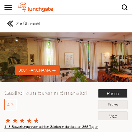
Zur Übersicht
ZUR STARTSEITE
ZUR RESTAURANTSUCHE
Asiatisch
Italienisch
Französisch
360° PANORAMA →
Traditionell
Vegetarisch
Gasthof zum Bären in Birmenstorf
Panos
Mexikanisch
Spanisch
4.7
Fotos
Map
148 Bewertungen von echten Gästen in den letzten 365 Tagen