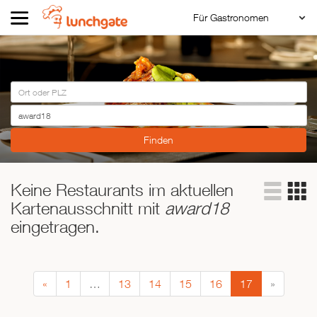
Für Gastronomen
Restaurant Login
ZUR STARTSEITE
Reservierungssystem
Restaurant hinzufügen
ZUR RESTAURANTSUCHE
Asiatisch
Italienisch
Französisch
Traditionell
Keine Restaurants im aktuellen
Kartenausschnitt mit
award18
Vegetarisch
eingetragen.
Mexikanisch
Spanisch
«
1
…
13
14
15
16
17
»