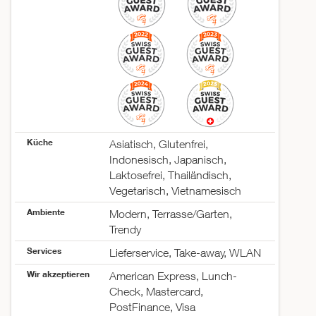
Samstag
11:00–23:00
Sonntag
12:00–22:00
Küche
Asiatisch, Glutenfrei,
Indonesisch, Japanisch,
Laktosefrei, Thailändisch,
Vegetarisch, Vietnamesisch
Ambiente
Modern, Terrasse/Garten,
Trendy
Services
Lieferservice, Take-away, WLAN
Wir akzeptieren
American Express, Lunch-
Check, Mastercard,
PostFinance, Visa