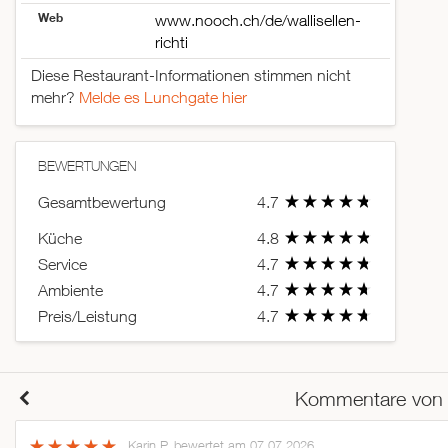
Web
www.nooch.ch/de/wallisellen-
richti
Diese Restaurant-Informationen stimmen nicht
mehr?
Melde es Lunchgate hier
BEWERTUNGEN
Gesamtbewertung
4.7
Küche
4.8
Service
4.7
Ambiente
4.7
Preis/Leistung
4.7
Kommentare von
Karin P.
bewertet am 07.07.2026