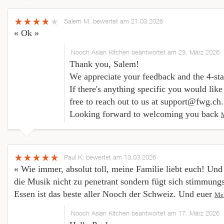
Salem M.
bewertet am 21.03.2026
« Ok »
Nooch Asian Kitchen beantwortet am 23. März 2026
Thank you, Salem!
We appreciate your feedback and the 4-sta
If there's anything specific you would like
free to reach out to us at support@fwg.ch.
Looking forward to welcoming you back
Paul K.
bewertet am 13.03.2026
« Wie immer, absolut toll, meine Familie liebt euch! Und
die Musik nicht zu penetrant sondern fügt sich stimmungs
Essen ist das beste aller Nooch der Schweiz. Und euer
Me
Nooch Asian Kitchen beantwortet am 17. März 2026