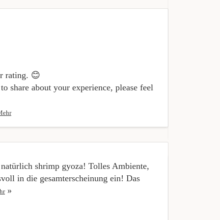
« Es ist wie
Es ist jedes
hinbekommt, 
r rating. 😊
 to share about your experience, please feel
Mehr
 natürlich shrimp gyoza! Tolles Ambiente,
voll in die gesamterscheinung ein! Das
« Die Vorbes
»
Super Servic
hr