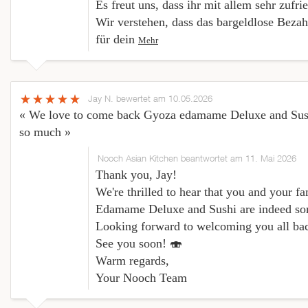
Es freut uns, dass ihr mit allem sehr zufri
Wir verstehen, dass das bargeldlose Bezah
für dein
Mehr
Jay N.
bewertet am 10.05.2026
« We love to come back Gyoza edamame Deluxe and Sush
so much »
Nooch Asian Kitchen beantwortet am 11. Mai 2026
Thank you, Jay!
We're thrilled to hear that you and your f
Edamame Deluxe and Sushi are indeed som
Looking forward to welcoming you all ba
See you soon! 🍣
Warm regards,
Your Nooch Team