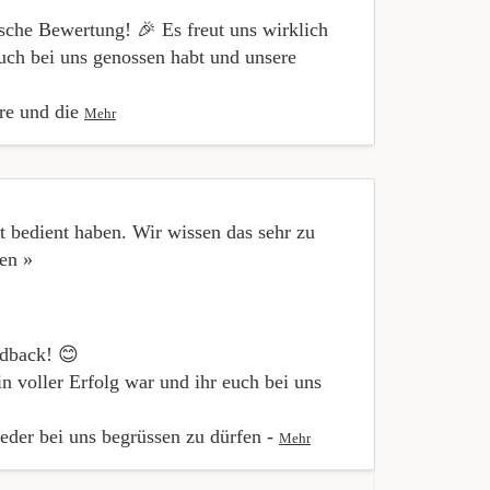
ische Bewertung! 🎉 Es freut uns wirklich
uch bei uns genossen habt und unsere
äre und die
Mehr
 bedient haben. Wir wissen das sehr zu
« Ich durft
fen »
Trinken feie
meinen Gäste
edback! 😊
in voller Erfolg war und ihr euch bei uns
eder bei uns begrüssen zu dürfen -
Mehr