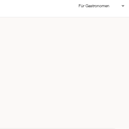
Für Gastronomen
Restaurant Login
Reservierungssystem
Restaurant hinzufügen