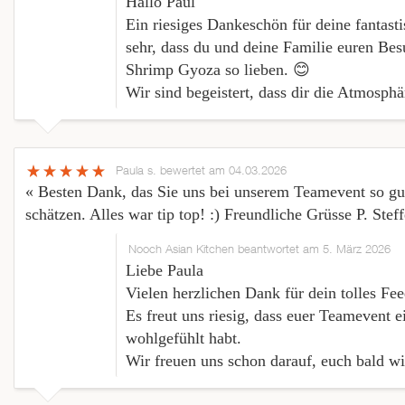
Hallo Paul
Ein riesiges Dankeschön für deine fantast
sehr, dass du und deine Familie euren Bes
Shrimp Gyoza so lieben. 😊
Wir sind begeistert, dass dir die Atmosph
Paula s.
bewertet am 04.03.2026
« Besten Dank, das Sie uns bei unserem Teamevent so gut
schätzen. Alles war tip top! :) Freundliche Grüsse P. Stef
Nooch Asian Kitchen beantwortet am 5. März 2026
Liebe Paula
Vielen herzlichen Dank für dein tolles Fe
Es freut uns riesig, dass euer Teamevent e
wohlgefühlt habt.
Wir freuen uns schon darauf, euch bald wi