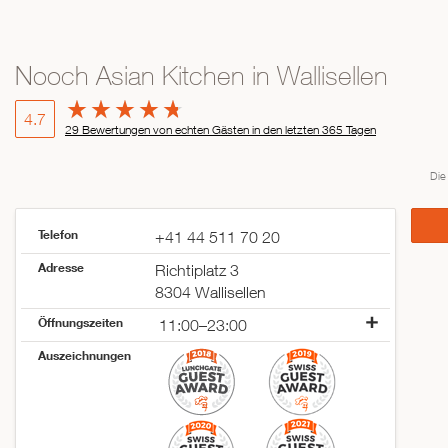
Nooch Asian Kitchen in Wallisellen
4.7
29 Bewertungen von echten Gästen in den letzten 365 Tagen
Die
Telefon
+41 44 511 70 20
Adresse
Richtiplatz 3
8304 Wallisellen
Öffnungszeiten
11:00–23:00
Montag
11:00–23:00
Auszeichnungen
Dienstag
11:00–23:00
Mittwoch
11:00–23:00
Donnerstag
11:00–23:00
Freitag
11:00–23:00