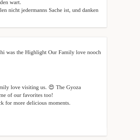
eden wart.
len nicht jedermanns Sache ist, und danken
i was the Highlight Our Family love nooch
« Das Kürbis
aufgeführt).
amily love visiting us. 😍 The Gyoza
e of our favorites too!
ck for more delicious moments.