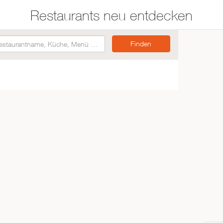
Restaurants neu entdecken
Restaurants auf der
Etwas für jeden
Karte suchen
Geschmack
Asiatisch
Italienisch
Französisch
Traditionell
Vegetarisch
Mexikanisch
Spanisch
ZUR RESTAURANTSUCHE