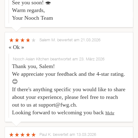
See you soon! 🍣
Warm regards,
Your Nooch Team
Salem M.
bewertet am 21.03.2026
« Ok »
Nooch Asian Kitchen beantwortet am 23. März 2026
Thank you, Salem!
We appreciate your feedback and the 4-star rating.
😊
If there's anything specific you would like to share
about your experience, please feel free to reach
out to us at support@fwg.ch.
Looking forward to welcoming you back
Mehr
Paul K.
bewertet am 13.03.2026