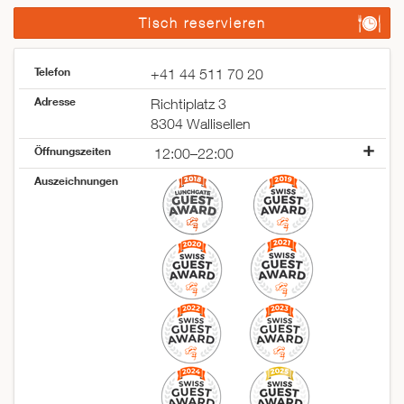
Tisch reservieren
Telefon
+41 44 511 70 20
Adresse
Richtiplatz 3
8304 Wallisellen
Öffnungszeiten
12:00–22:00
Montag
11:00–23:00
Auszeichnungen
Dienstag
11:00–23:00
Mittwoch
11:00–23:00
Donnerstag
11:00–23:00
Freitag
11:00–23:00
Samstag
11:00–23:00
Sonntag
12:00–22:00