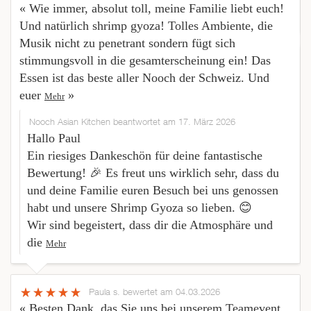
« Wie immer, absolut toll, meine Familie liebt euch!
Und natürlich shrimp gyoza! Tolles Ambiente, die
Musik nicht zu penetrant sondern fügt sich
stimmungsvoll in die gesamterscheinung ein! Das
Essen ist das beste aller Nooch der Schweiz. Und
euer
»
Mehr
Nooch Asian Kitchen beantwortet am 17. März 2026
Hallo Paul
Ein riesiges Dankeschön für deine fantastische
Bewertung! 🎉 Es freut uns wirklich sehr, dass du
und deine Familie euren Besuch bei uns genossen
habt und unsere Shrimp Gyoza so lieben. 😊
Wir sind begeistert, dass dir die Atmosphäre und
die
Mehr
Paula s.
bewertet am 04.03.2026
« Besten Dank, das Sie uns bei unserem Teamevent