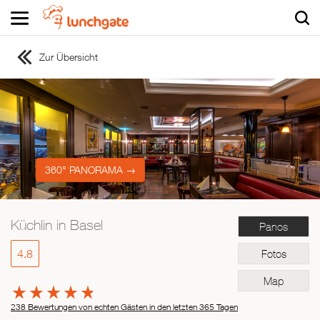
Zur Übersicht
ZUR STARTSEITE
ZUR RESTAURANTSUCHE
Asiatisch
Italienisch
Französisch
360° PANORAMA →
Traditionell
Vegetarisch
Küchlin in Basel
Panos
Mexikanisch
Spanisch
4.8
Fotos
Map
238 Bewertungen von echten Gästen in den letzten 365 Tagen