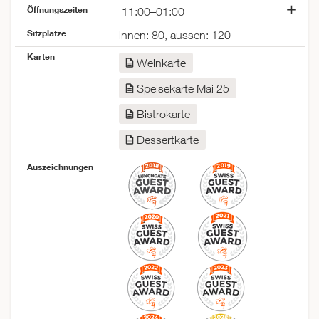
Öffnungszeiten
11:00–01:00
Montag
11:00–22:00
Sitzplätze
innen: 80, aussen: 120
Dienstag
11:00–23:00
Karten
Mittwoch
11:00–23:00
Weinkarte
Donnerstag
11:00–23:30
Speisekarte Mai 25
Freitag
11:00–01:00
Samstag
11:00–01:00
Bistrokarte
Sonntag
12:00–22:00
Dessertkarte
Auszeichnungen