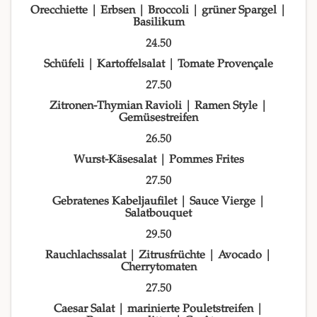
Orecchiette | Erbsen | Broccoli | grüner Spargel |
Basilikum
24.50
Schüfeli | Kartoffelsalat | Tomate Provençale
27.50
Zitronen-Thymian Ravioli | Ramen Style |
Gemüsestreifen
26.50
Wurst-Käsesalat | Pommes Frites
27.50
Gebratenes Kabeljaufilet | Sauce Vierge |
Salatbouquet
29.50
Rauchlachssalat | Zitrusfrüchte | Avocado |
Cherrytomaten
27.50
Caesar Salat | marinierte Pouletstreifen |