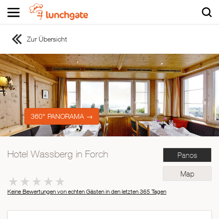
Zur Übersicht
ZUR STARTSEITE
ZUR RESTAURANTSUCHE
Asiatisch
Italienisch
Französisch
360° PANORAMA →
Traditionell
Vegetarisch
Hotel Wassberg in Forch
Panos
Mexikanisch
Spanisch
Map
Keine Bewertungen von echten Gästen in den letzten 365 Tagen