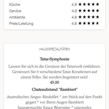
Küche
4.8
Service
4.8
Ambiente
4.8
Preis/Leistung
4.6
HAUSSPEZIALITÄTEN
Tatar-Symphonie
Lassen Sie sich in die Genüsse der Tatarwelt entführen.
Geniessen Sie 6 verschiedene Tatar-Kreationen auf
einem Teller. Sie werden begeistert sein!
45.00
Chateaubriand "flambiert"
Australisches Angus-Rindsfilet * am Stück auf den Punkt
gegart * vor Ihren Augen flambiert
hausgemachte Sauce Béarnaise * saisonales