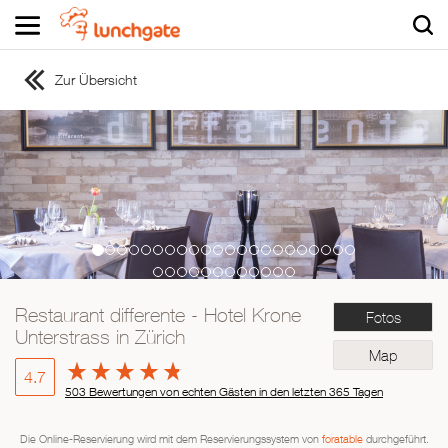
Zur Übersicht
ZUR STARTSEITE
ZUR RESTAURANTSUCHE
Asiatisch
Italienisch
Französisch
Traditionell
Vegetarisch
Restaurant differente - Hotel Krone
Fotos
Mexikanisch
Unterstrass in Zürich
Spanisch
Map
4.7
503 Bewertungen von echten Gästen in den letzten 365 Tagen
Die Online-Reservierung wird mit dem Reservierungssystem von
foratable
durchgeführt.