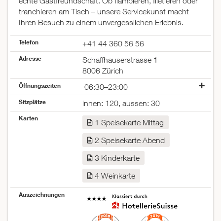
echte Gastfreundschaft. Ob flambieren, filetieren oder
tranchieren am Tisch – unsere Servicekunst macht
Ihren Besuch zu einem unvergesslichen Erlebnis.
Telefon
+41 44 360 56 56
Adresse
Schaffhauserstrasse 1
8006 Zürich
Öffnungszeiten
06:30–23:00
Montag
06:30–23:30
Sitzplätze
innen: 120, aussen: 30
Dienstag
06:30–23:30
Karten
Mittwoch
06:30–23:30
1 Speisekarte Mittag
Donnerstag
06:30–23:30
2 Speisekarte Abend
Freitag
06:30–23:00
Samstag
17:00–23:30
3 Kinderkarte
Sonntag
06:30–23:00
4 Weinkarte
Auszeichnungen