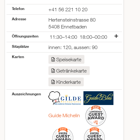
Telefon
+41 56 221 10 20
Adresse
Hertensteinstrasse 80
5408 Ennetbaden
Öffnungszeiten
11:30–14:00
18:00–00:00
Montag
geschlossen
Sitzplätze
innen: 120, aussen: 90
Dienstag
11:30–14:00
18:00–23:00
Karten
Mittwoch
11:30–14:00
18:00–23:00
Speisekarte
Donnerstag
11:30–14:00
18:00–23:00
Getränkekarte
Freitag
11:30–14:00
18:00–00:00
Samstag
18:00–00:00
Kinderkarte
Sonntag
geschlossen
Auszeichnungen
Guide Michelin