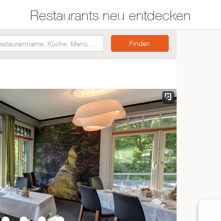
Restaurants neu entdecken
Restaurants auf der
Etwas für jeden
Karte suchen
Geschmack
Asiatisch
Italienisch
Französisch
Traditionell
Vegetarisch
Mexikanisch
Spanisch
ZUR RESTAURANTSUCHE