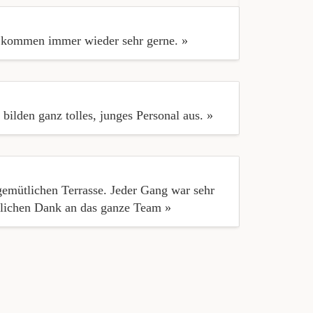
« Ich schrei
dies von den
r kommen immer wieder sehr gerne. »
Immer wiede
bilden ganz tolles, junges Personal aus. »
« Wie immer,
emütlichen Terrasse. Jeder Gang war sehr
« Alles war 
lichen Dank an das ganze Team »
nicht lösbar.