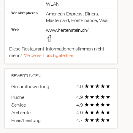
WLAN
Wir akzeptieren
American Express, Diners,
Mastercard, PostFinance, Visa
Web
www.hertenstein.ch/
Diese Restaurant-Informationen stimmen nicht
mehr?
Melde es Lunchgate hier
BEWERTUNGEN
Gesamtbewertung
4.9
Küche
4.9
Service
4.9
Ambiente
4.9
Preis/Leistung
4.7