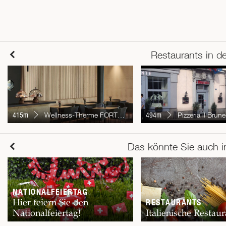
Restaurants in d
415m
Wellness-Therme FORTYSEVEN
494m
Pizzeria il Brune
Das könnte Sie auch i
NATIONALFEIERTAG
Hier feiern Sie den
RESTAURANTS
Nationalfeiertag!
Italienische Restaur