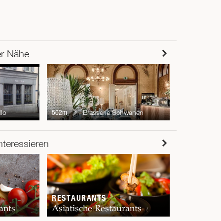
er Nähe
594m
PL
llo
502m
Brasserie Schwanen
RESTAUR
nteressieren
Chur
RESTAURANTS
ants
Asiatische Restaurants