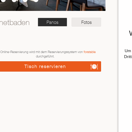
nnetbaden
Panos
Fotos
Um 
 Online-Reservierung wird mit dem Reservierungssystem von
foratable
Drit
durchgeführt.
Tisch reservieren