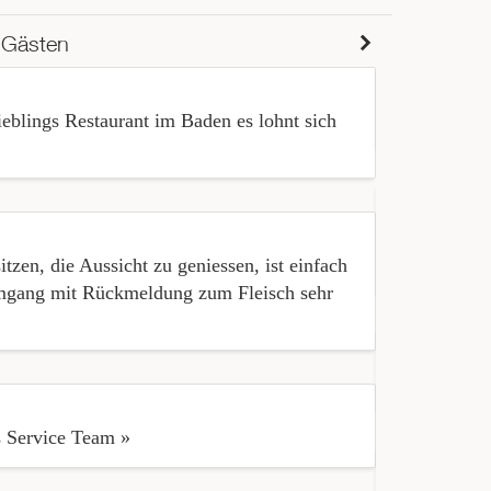
 Gästen
eblings Restaurant im Baden es lohnt sich
« Das Fleisc
« Ich habe s
en, die Aussicht zu geniessen, ist einfach
habe, war ni
 Umgang mit Rückmeldung zum Fleisch sehr
« Sehr schön
s Service Team »