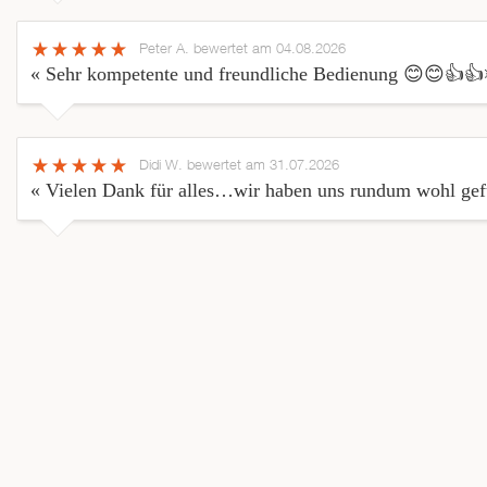
Peter A.
bewertet am 04.08.2026
« Sehr kompetente und freundliche Bedienung 😊😊👍👍
Didi W.
bewertet am 31.07.2026
« Vielen Dank für alles…wir haben uns rundum wohl gefü