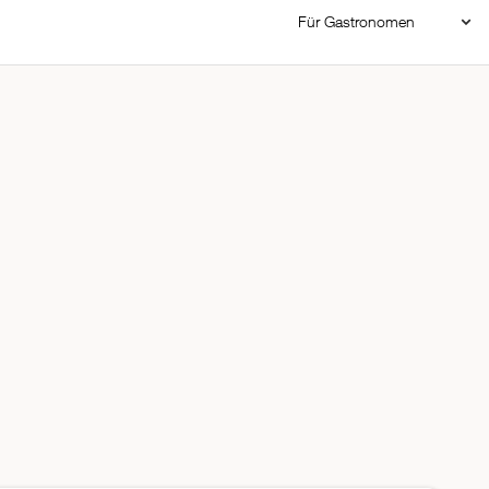
Für Gastronomen
Restaurant Login
Reservierungssystem
Restaurant hinzufügen