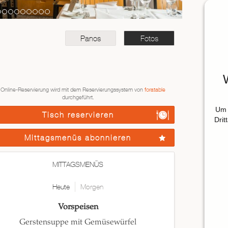
Panos
Fotos
 Online-Reservierung wird mit dem Reservierungssystem von
foratable
durchgeführt.
Um 
Tisch reservieren
Drit
Mittagsmenüs abonnieren
MITTAGSMENÜS
Heute
Morgen
Vorspeisen
Gerstensuppe mit Gemüsewürfel