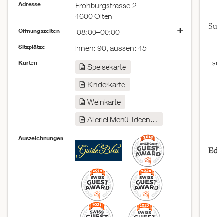
Adresse
Frohburgstrasse 2
4600 Olten
Su
Öffnungszeiten
08:00–00:00
Montag
08:00–00:00
Sitzplätze
innen: 90, aussen: 45
Dienstag
08:00–00:00
s
Karten
Mittwoch
08:00–00:00
Speisekarte
Donnerstag
08:00–00:00
Kinderkarte
Freitag
08:00–00:00
Samstag
geschlossen
Weinkarte
Sonntag
geschlossen
Allerlei Menü-Ideen....
Auszeichnungen
Ed