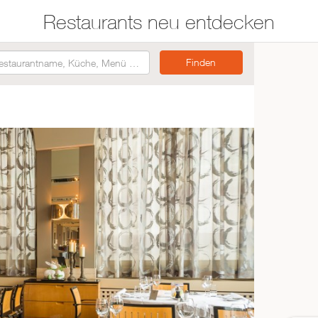
Restaurants neu entdecken
Restaurants auf der
Etwas für jeden
Karte suchen
Geschmack
Asiatisch
Italienisch
Französisch
Traditionell
Vegetarisch
Mexikanisch
Spanisch
ZUR RESTAURANTSUCHE