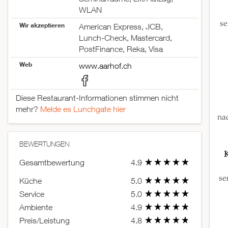
WLAN
se
Wir akzeptieren
American Express, JCB,
Lunch-Check, Mastercard,
PostFinance, Reka, Visa
Web
www.aarhof.ch
Diese Restaurant-Informationen stimmen nicht
mehr?
Melde es Lunchgate hier
na
BEWERTUNGEN
K
Gesamtbewertung
4.9
se
Küche
5.0
Service
5.0
Ambiente
4.9
Preis/Leistung
4.8