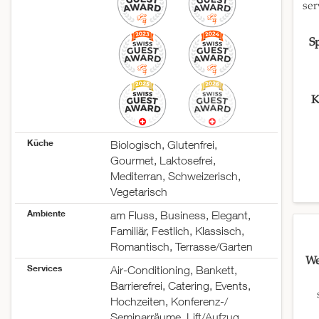
ser
S
K
Küche
Biologisch, Glutenfrei,
Gourmet, Laktosefrei,
Mediterran, Schweizerisch,
Vegetarisch
Ambiente
am Fluss, Business, Elegant,
Familiär, Festlich, Klassisch,
Romantisch, Terrasse/Garten
We
Services
Air-Conditioning, Bankett,
Barrierefrei, Catering, Events,
Hochzeiten, Konferenz-/
Seminarräume, Lift/Aufzug,