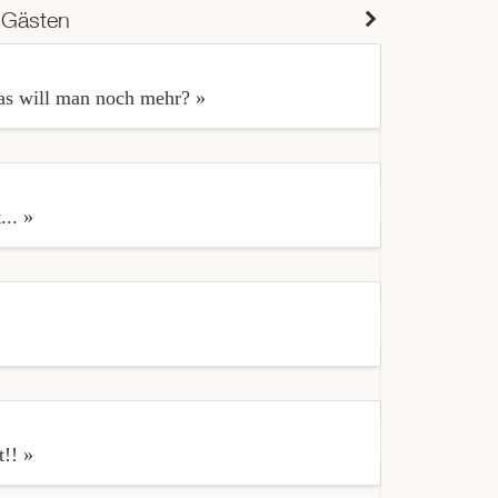
 Gästen
as will man noch mehr? »
« Das Essen 
Platzzahl oh
melden sich 
... »
« Hervorrag
« Wir haben 
!! »