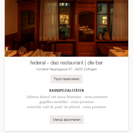
federal - das restaurant | die bar
Vordere Hauptgasse 57, 4800 Zofingen
Tisch reservieren
HAUSSPEZIALITÄTEN
'château briand' mit sauce béarnaise - swiss premium
gegrilltes rindsfilet - swiss premium
entrecôte 'café de paris' im pfännli - swiss premium
Menüs abonnieren