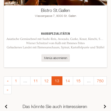
Bistro St.Gallen
Wassergasse 7, 9000 St. Gallen
HAUSSPEZIALITÄTEN
Asiatische Gemüsebowl mit Sushi-Reis, Avocado, Gurke, Kraut, Kimchi, Sesam und Teriyaki-Sauce
Wiener Schnitzel vom Kalb mit Pommes Frites
Gebackenes Landei mit Parmesanschaum, Spinat, Kartoffelpurée und Trüffel
Menüs abonnieren
«
1
…
11
12
13
14
15
…
750
»
Das könnte Sie auch interessieren