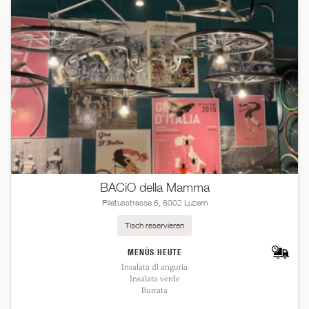
BACiO della Mamma
Pilatusstrasse 6, 6002 Luzern
Tisch reservieren
MENÜS HEUTE
Insalata di anguria
Insalata verde
Burrata