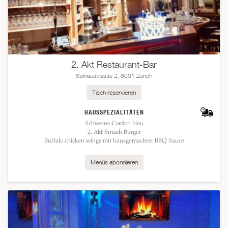
2. Akt Restaurant-Bar
Selnaustrasse 2, 8001 Zürich
Tisch reservieren
HAUSSPEZIALITÄTEN
Schweins Cordon bleu
2. Akt Smash Burger
Buffalo chicken wings mit hausgemachter BBQ Sauce
Menüs abonnieren