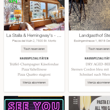
La Stalla & Hemingway's - Ristorante, Pizzeria & Club
Landgasthof St
Plazza dal Mulin 2, 7500 St. Moritz
Esslingerstrasse 1, 8618 Oe
Tisch reservieren
Tisch reservieren
HAUSSPEZIALITÄTEN
HAUSSPEZIALITÄT
Trüffel-Champagner Käsefondue
DRY AGED-BE
Pizza Valtellinese
Pizza Quattro stagioni
Schnitzel nach Wien
Menüs abonnieren
Menüs abonniere