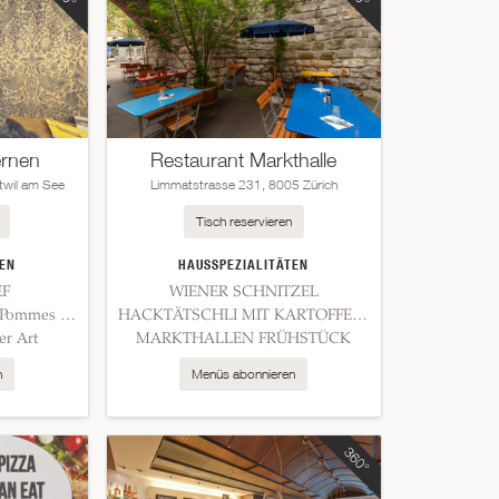
ernen
Restaurant Markthalle
twil am See
Limmatstrasse 231, 8005 Zürich
Tisch reservieren
EN
HAUSSPEZIALITÄTEN
EF
WIENER SCHNITZEL
Sternen Cordon bleu mit Pommes und Gemüse
HACKTÄTSCHLI MIT KARTOFFELSTAMPF
er Art
MARKTHALLEN FRÜHSTÜCK
n
Menüs abonnieren