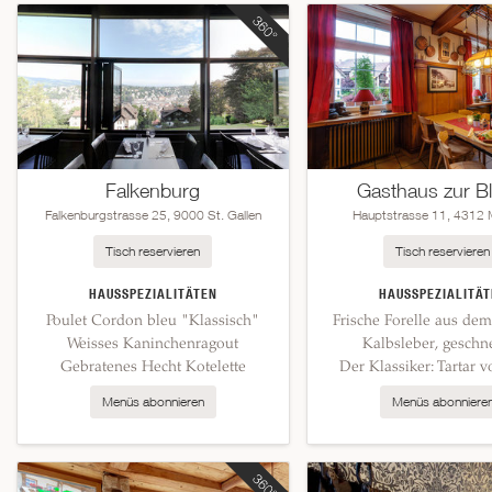
Falkenburg
Gasthaus zur B
Falkenburgstrasse 25, 9000 St. Gallen
Hauptstrasse 11, 4312
Tisch reservieren
Tisch reservieren
HAUSSPEZIALITÄTEN
HAUSSPEZIALITÄT
Poulet Cordon bleu "Klassisch"
Frische Forelle aus de
Weisses Kaninchenragout
Kalbsleber, geschne
Gebratenes Hecht Kotelette
Der Klassiker: Tartar 
Menüs abonnieren
Menüs abonniere