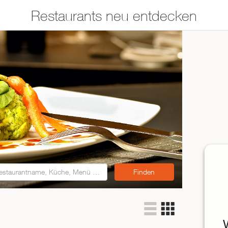
Restaurants neu entdecken
Restaurants auf der
Etwas für jeden
Karte suchen
Geschmack
Asiatisch
Italienisch
Französisch
Traditionell
Vegetarisch
Mexikanisch
Spanisch
ZUR RESTAURANTSUCHE