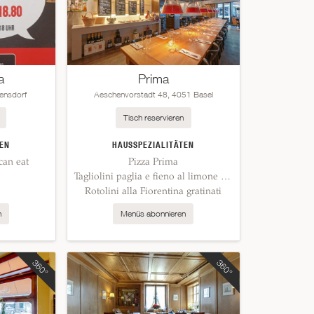
a
Prima
ensdorf
Aeschenvorstadt 48, 4051 Basel
Tisch reservieren
EN
HAUSSPEZIALITÄTEN
can eat
Pizza Prima
Tagliolini paglia e fieno al limone e salmone
Rotolini alla Fiorentina gratinati
n
Menüs abonnieren