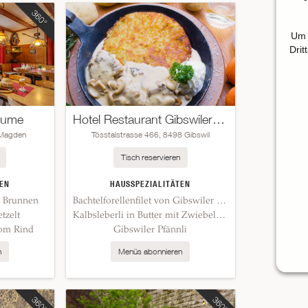
Um 
Drit
lume
Hotel Restaurant Gibswilerstube
 Magden
Tösstalstrasse 466, 8498 Gibswil
Tisch reservieren
EN
HAUSSPEZIALITÄTEN
m Brunnen
Bachtelforellenfilet von Gibswiler Fischzucht
tzelt
Kalbsleberli in Butter mit Zwiebeln und Kräuter
vom Rind
Gibswiler Pfännli
n
Menüs abonnieren