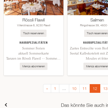
Rössli Flawil
Salmen
Wilerstrasse 8, 9230 Flawil
Ringstrasse 39, 4600 
Tisch reservieren
Tisch reservieren
HAUSSPEZIALITÄTEN
HAUSSPEZIALITÄT
Sommer Ferien
aktuell Sommerkarte
Tanzen im Rössli Flawil -- Sommerpause
Moules et frite
Menüs abonnieren
Menüs abonniere
«
1
…
10
11
12
13
Das könnte Sie auch i