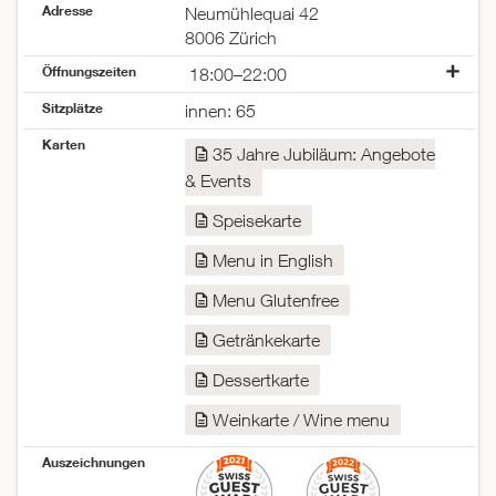
Adresse
Neumühlequai 42
8006 Zürich
Öffnungszeiten
18:00–22:00
Montag
18:00–22:00
Sitzplätze
innen: 65
Dienstag
18:00–22:00
Karten
Mittwoch
18:00–22:00
35 Jahre Jubiläum: Angebote
Donnerstag
18:00–22:00
& Events
Freitag
18:00–22:00
Samstag
18:00–22:00
Speisekarte
Sonntag
18:00–22:00
Menu in English
Menu Glutenfree
Getränkekarte
Dessertkarte
Weinkarte / Wine menu
Auszeichnungen