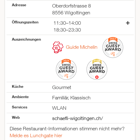
Adresse
Oberdorfstrasse 8
8556 Wigoltingen
Öffnungszeiten
11:30–14:00
18:30–23:30
Montag
geschlossen
Auszeichnungen
Dienstag
geschlossen
Guide Michelin
Mittwoch
11:30–14:00
18:30–23:30
Donnerstag
11:30–14:00
18:30–23:30
Freitag
11:30–14:00
18:30–23:30
Küche
Gourmet
Samstag
11:30–14:00
Ambiente
Familiär, Klassisch
18:30–23:30
Sonntag
geschlossen
Services
WLAN
Web
schaefli-wigoltingen.ch/
Diese Restaurant-Informationen stimmen nicht mehr?
Melde es Lunchgate hier