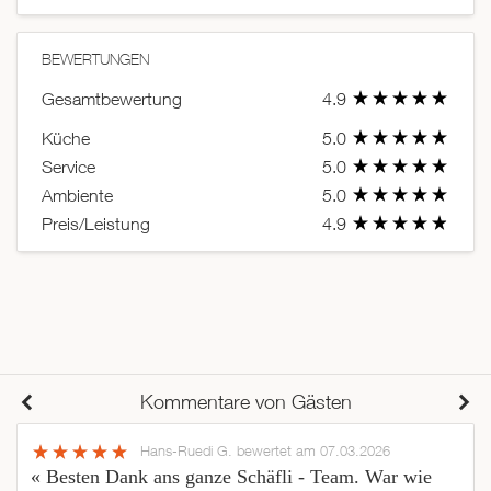
BEWERTUNGEN
Gesamtbewertung
4.9
Küche
5.0
Service
5.0
Ambiente
5.0
Preis/Leistung
4.9
Kommentare von Gästen
Hans-Ruedi G.
bewertet am 07.03.2026
« Besten Dank ans ganze Schäfli - Team. War wie