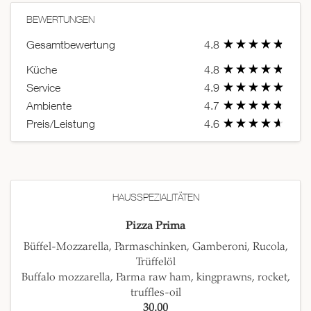
BEWERTUNGEN
Gesamtbewertung
4.8
Küche
4.8
Service
4.9
Ambiente
4.7
Preis/Leistung
4.6
HAUSSPEZIALITÄTEN
Pizza Prima
Büffel-Mozzarella, Parmaschinken, Gamberoni, Rucola,
Trüffelöl
Buffalo mozzarella, Parma raw ham, kingprawns, rocket,
truffles-oil
30.00