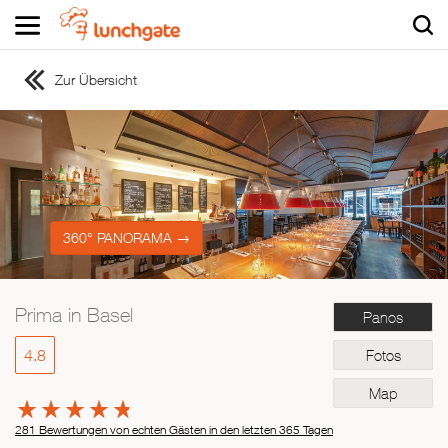
Zur Übersicht
ZUR STARTSEITE
ZUR RESTAURANTSUCHE
Asiatisch
Italienisch
Französisch
360° PANORAMA →
Traditionell
Vegetarisch
Prima in Basel
Panos
Mexikanisch
Spanisch
4.8
Fotos
Map
281 Bewertungen von echten Gästen in den letzten 365 Tagen