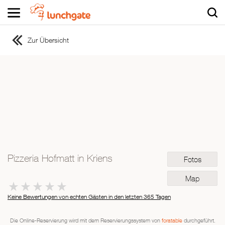
Zur Übersicht
ZUR STARTSEITE
ZUR RESTAURANTSUCHE
Asiatisch
Italienisch
Französisch
Traditionell
Vegetarisch
Pizzeria Hofmatt in Kriens
Fotos
Mexikanisch
Spanisch
Map
Keine Bewertungen von echten Gästen in den letzten 365 Tagen
Die Online-Reservierung wird mit dem Reservierungssystem von
foratable
durchgeführt.