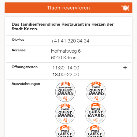
Tisch reservieren
Das familienfreundliche Restaurant im Herzen der
Stadt Kriens.
Telefon
+41 41 320 34 34
Adresse
Hofmattweg 6
6010 Kriens
Öffnungszeiten
11:30–14:00
18:00–22:00
Montag
geschlossen
Auszeichnungen
Dienstag
11:30–14:00
18:00–22:00
Mittwoch
11:30–14:00
18:00–22:00
Donnerstag
11:30–14:00
18:00–22:00
Freitag
11:30–14:00
18:00–22:00