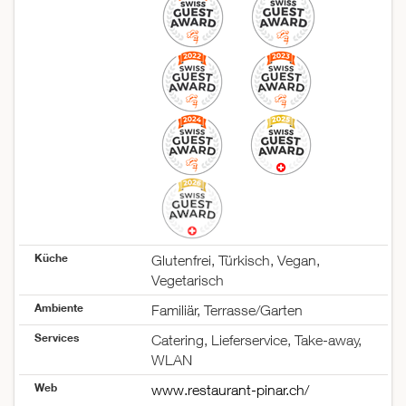
Mittwoch
09:00–14:30
17:00–23:00
Donnerstag
09:00–14:30
17:00–23:00
Freitag
09:00–14:30
17:00–23:00
Samstag
09:00–14:30
17:00–23:00
Sonntag
geschlossen
Küche
Glutenfrei, Türkisch, Vegan,
Vegetarisch
Ambiente
Familiär, Terrasse/Garten
Services
Catering, Lieferservice, Take-away,
WLAN
Web
www.restaurant-pinar.ch/