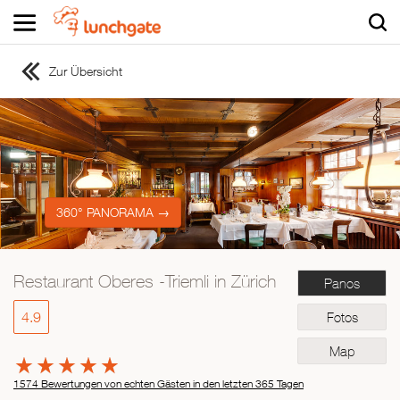
Zur Übersicht
ZUR STARTSEITE
ZUR RESTAURANTSUCHE
Asiatisch
Italienisch
Französisch
360° PANORAMA →
Traditionell
Vegetarisch
Restaurant Oberes -Triemli in Zürich
Panos
Mexikanisch
Spanisch
4.9
Fotos
Map
1574 Bewertungen von echten Gästen in den letzten 365 Tagen