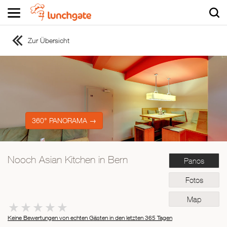
Zur Übersicht
ZUR STARTSEITE
ZUR RESTAURANTSUCHE
Asiatisch
Italienisch
Französisch
360° PANORAMA →
Traditionell
Vegetarisch
Nooch Asian Kitchen in Bern
Panos
Mexikanisch
Spanisch
Fotos
Map
Keine Bewertungen von echten Gästen in den letzten 365 Tagen