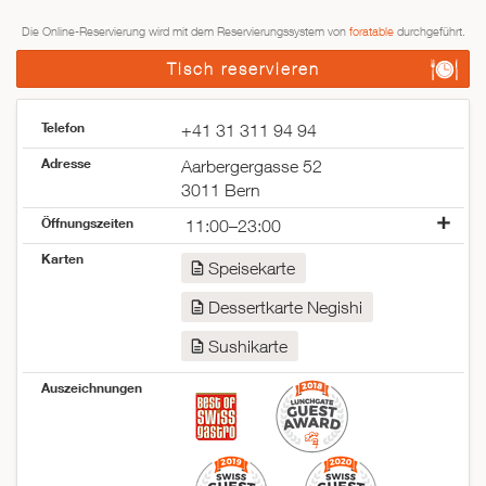
Die Online-Reservierung wird mit dem Reservierungssystem von
foratable
durchgeführt.
Tisch reservieren
Telefon
+41 31 311 94 94
Adresse
Aarbergergasse 52
3011 Bern
Öffnungszeiten
11:00–23:00
Montag
11:00–23:00
Karten
Speisekarte
Dienstag
11:00–23:00
Mittwoch
11:00–23:00
Dessertkarte Negishi
Donnerstag
11:00–23:00
Freitag
11:00–23:00
Sushikarte
Samstag
11:00–23:00
Auszeichnungen
Sonntag
12:00–22:00