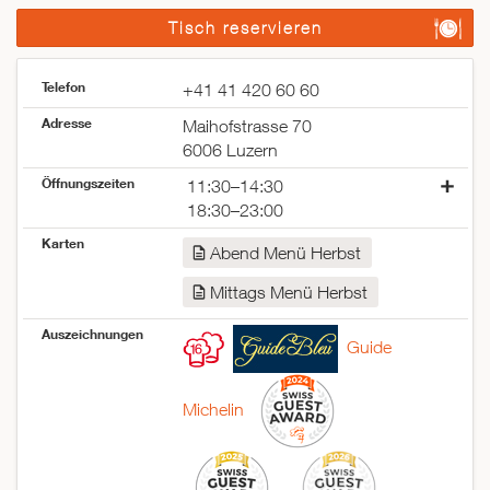
Tisch reservieren
Telefon
+41 41 420 60 60
Adresse
Maihofstrasse 70
6006 Luzern
Öffnungszeiten
11:30–14:30
18:30–23:00
Montag
geschlossen
Karten
Abend Menü Herbst
Dienstag
geschlossen
Mittwoch
11:30–14:30
Mittags Menü Herbst
18:30–23:00
Donnerstag
11:30–14:30
Auszeichnungen
Guide
18:30–23:00
Freitag
11:30–14:30
18:30–23:00
Michelin
Samstag
11:30–14:30
18:30–23:00
Sonntag
geschlossen