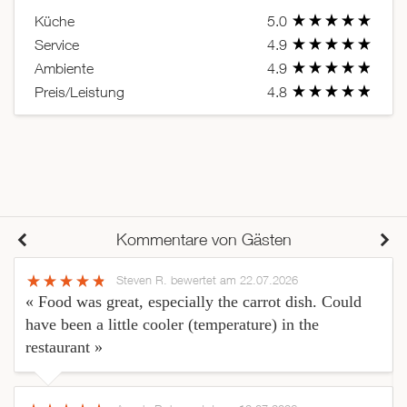
Küche
5.0
Service
4.9
Ambiente
4.9
Preis/Leistung
4.8
Kommentare von Gästen
Steven R.
bewertet am 22.07.2026
« Food was great, especially the carrot dish. Could
have been a little cooler (temperature) in the
restaurant »