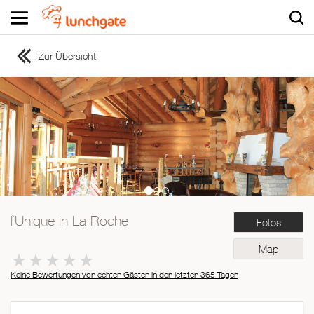
Zur Übersicht
ZUR STARTSEITE
ZUR RESTAURANTSUCHE
Asiatisch
Italienisch
Französisch
Traditionell
Vegetarisch
l`Unique in La Roche
Fotos
Mexikanisch
Spanisch
Map
Keine Bewertungen von echten Gästen in den letzten 365 Tagen