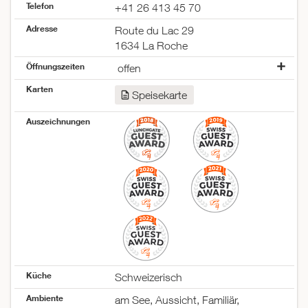
Telefon
+41 26 413 45 70
Adresse
Route du Lac 29
1634 La Roche
Öffnungszeiten
offen
Montag
geschlossen
Karten
Speisekarte
Dienstag
offen
Mittwoch
offen
Auszeichnungen
Donnerstag
offen
Freitag
offen
Samstag
offen
Sonntag
offen
Küche
Schweizerisch
Ambiente
am See, Aussicht, Familiär,