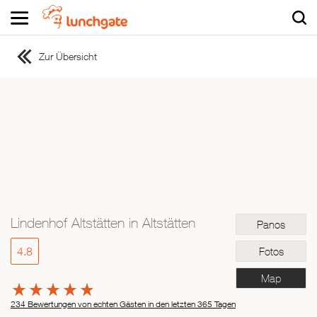
Zur Übersicht
ZUR STARTSEITE
ZUR RESTAURANTSUCHE
Asiatisch
Italienisch
Französisch
Traditionell
Vegetarisch
Lindenhof Altstätten in Altstätten
Panos
Mexikanisch
Spanisch
4.8
Fotos
Map
234 Bewertungen von echten Gästen in den letzten 365 Tagen