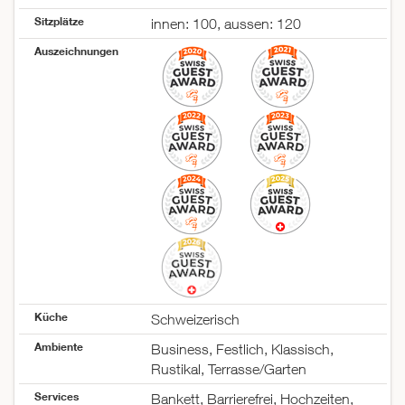
Montag
06:00–23:30
Sitzplätze
innen: 100, aussen: 120
Dienstag
06:00–23:30
Auszeichnungen
Mittwoch
06:00–23:30
Donnerstag
06:00–23:30
Freitag
06:00–23:30
Samstag
geschlossen
Sonntag
geschlossen
Küche
Schweizerisch
Ambiente
Business, Festlich, Klassisch,
Rustikal, Terrasse/Garten
Services
Bankett, Barrierefrei, Hochzeiten,