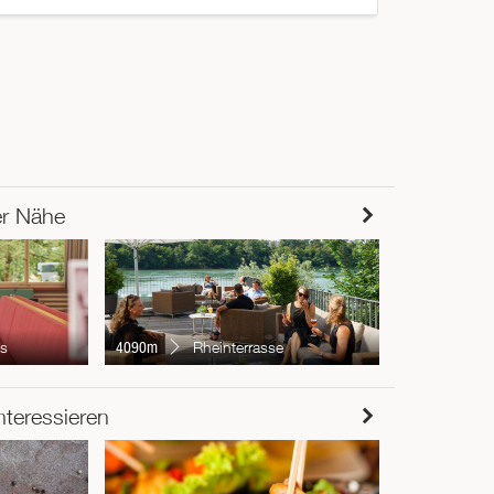
er Nähe
4132m
Re
s
4090m
Rheinterrasse
RESTAUR
nteressieren
Chur