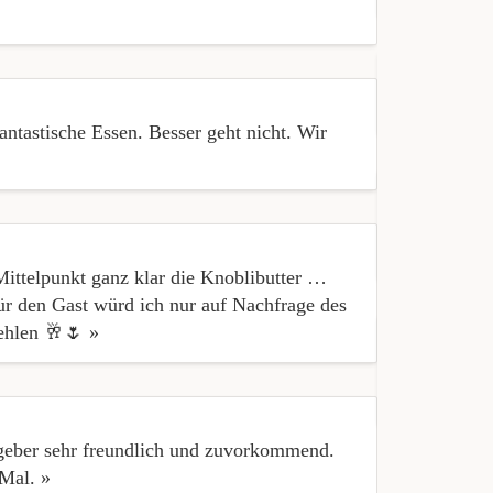
« tut mir le
tastische Essen. Besser geht nicht. Wir
« Die Fischk
viel ! Aber s
Mittelpunkt ganz klar die Knoblibutter …
r den Gast würd ich nur auf Nachfrage des
ehlen 🥂🌷 »
« Neben dem 
Tische. »
tgeber sehr freundlich und zuvorkommend.
 Mal. »