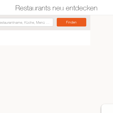
Restaurants neu entdecken
Restaurants auf der
Etwas für jeden
Karte suchen
Geschmack
Asiatisch
Italienisch
Französisch
Traditionell
Vegetarisch
Mexikanisch
Spanisch
ZUR RESTAURANTSUCHE