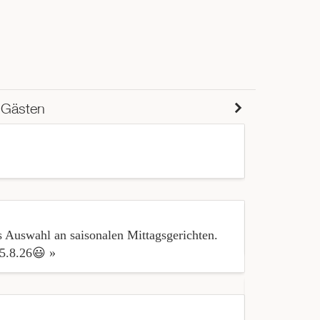
 Gästen
« Es hat all
 Auswahl an saisonalen Mittagsgerichten.
« Champions
15.8.26😃 »
« Sehr freun