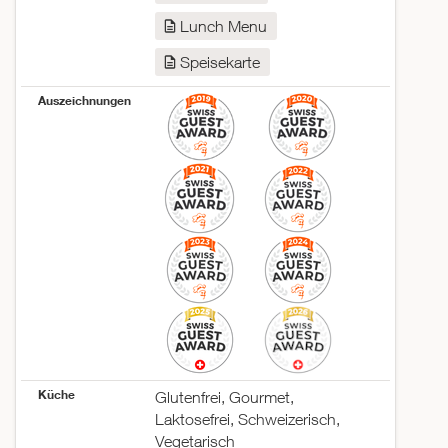
Samstag
10:00–14:00
17:00–00:00
Lunch Menu
Sonntag
11:00–22:00
Speisekarte
Auszeichnungen
Küche
Glutenfrei, Gourmet,
Laktosefrei, Schweizerisch,
Vegetarisch