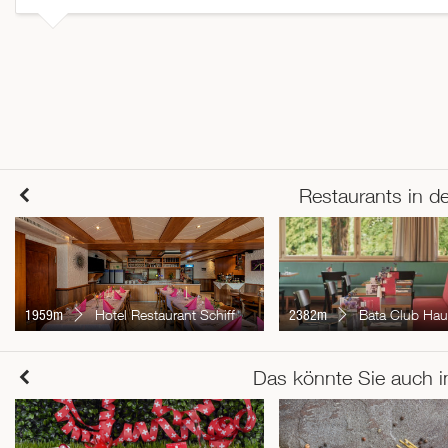
Restaurants in d
1959m
Hotel Restaurant Schiff
2382m
Bata Club Hau
Das könnte Sie auch i