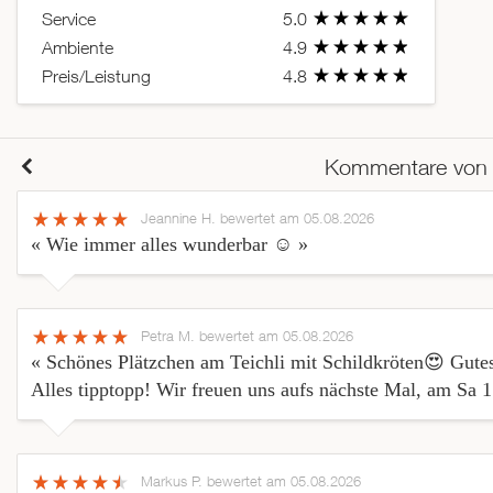
Service
5.0
Ambiente
4.9
Preis/Leistung
4.8
Kommentare von
Jeannine H.
bewertet am 05.08.2026
« Wie immer alles wunderbar ☺️ »
Petra M.
bewertet am 05.08.2026
« Schönes Plätzchen am Teichli mit Schildkröten😍 Gutes
Alles tipptopp! Wir freuen uns aufs nächste Mal, am Sa 
Markus P.
bewertet am 05.08.2026