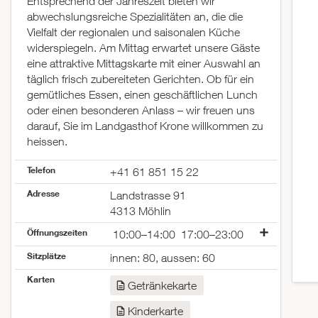
Entsprechend der Jahreszeit bieten wir
abwechslungsreiche Spezialitäten an, die die
Vielfalt der regionalen und saisonalen Küche
widerspiegeln. Am Mittag erwartet unsere Gäste
eine attraktive Mittagskarte mit einer Auswahl an
täglich frisch zubereiteten Gerichten. Ob für ein
gemütliches Essen, einen geschäftlichen Lunch
oder einen besonderen Anlass – wir freuen uns
darauf, Sie im Landgasthof Krone willkommen zu
heissen.
Telefon
+41 61 851 15 22
Adresse
Landstrasse 91
4313 Möhlin
Öffnungszeiten
10:00–14:00
17:00–23:00
Montag
geschlossen
Sitzplätze
innen: 80, aussen: 60
Dienstag
geschlossen
Karten
Mittwoch
10:00–14:00
17:00–23:00
Getränkekarte
Donnerstag
10:00–14:00
17:00–23:00
Kinderkarte
Freitag
10:00–14:00
17:00–00:00