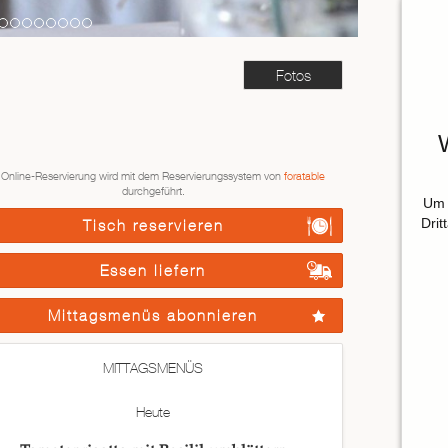
Fotos
 Online-Reservierung wird mit dem Reservierungssystem von
foratable
durchgeführt.
Um 
Drit
Tisch reservieren
Essen liefern
Mittagsmenüs abonnieren
MITTAGSMENÜS
Heute