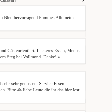
don Bleu hervorragend Pommes Allumettes
« Das Resta
gut. Aber de
viel (genüg
nd Gästeorientiert. Leckeres Essen, Menus
 dem Steg bei Vollmond. Danke! »
« We enjoyed
d sehr sehr genossen. Service Essen
« Location a
 Bitte 🙏 liebe Leute die ihr das hier lest:
« The food w