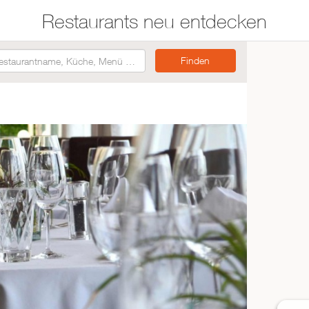
Restaurants neu entdecken
Restaurants auf der
Etwas für jeden
Karte suchen
Geschmack
Asiatisch
Italienisch
Französisch
Traditionell
Vegetarisch
Mexikanisch
Spanisch
ZUR RESTAURANTSUCHE