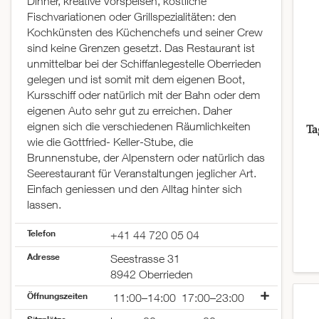
Dinner, kreative Vorspeisen, köstliche
Fischvariationen oder Grillspezialitäten: den
Kochkünsten des Küchenchefs und seiner Crew
sind keine Grenzen gesetzt. Das Restaurant ist
unmittelbar bei der Schiffanlegestelle Oberrieden
gelegen und ist somit mit dem eigenen Boot,
Kursschiff oder natürlich mit der Bahn oder dem
eigenen Auto sehr gut zu erreichen. Daher
eignen sich die verschiedenen Räumlichkeiten
Ta
wie die Gottfried- Keller-Stube, die
Brunnenstube, der Alpenstern oder natürlich das
Seerestaurant für Veranstaltungen jeglicher Art.
Einfach geniessen und den Alltag hinter sich
lassen.
Telefon
+41 44 720 05 04
Adresse
Seestrasse 31
8942 Oberrieden
Öffnungszeiten
11:00–14:00
17:00–23:00
Montag
geschlossen