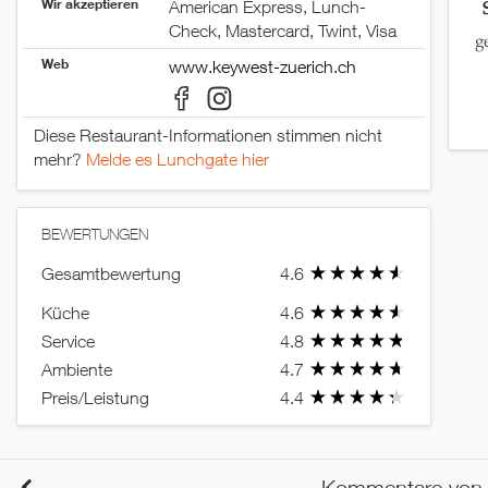
Wir akzeptieren
American Express, Lunch-
Check, Mastercard, Twint, Visa
g
Web
www.keywest-zuerich.ch
Diese Restaurant-Informationen stimmen nicht
mehr?
Melde es Lunchgate hier
BEWERTUNGEN
Gesamtbewertung
4.6
Küche
4.6
Service
4.8
Ambiente
4.7
Preis/Leistung
4.4
Kommentare von