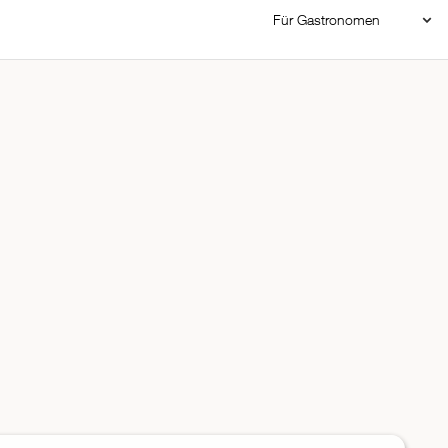
Für Gastronomen
Restaurant Login
Reservierungssystem
Restaurant hinzufügen