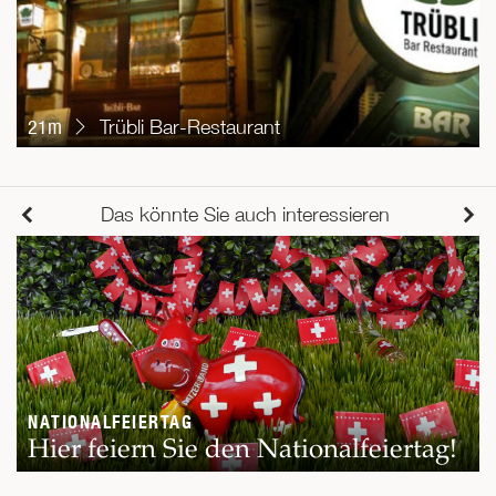
21m
Trübli Bar-Restaurant
Das könnte Sie auch interessieren
NATIONALFEIERTAG
Hier feiern Sie den Nationalfeiertag!