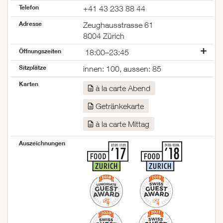
Telefon
+41 43 233 88 44
Adresse
Zeughausstrasse 61
8004 Zürich
Öffnungszeiten
18:00–23:45
Montag
11:30–14:00
Sitzplätze
innen: 100, aussen: 85
18:00–23:45
Karten
Dienstag
11:30–14:00
à la carte Abend
18:00–23:45
Getränkekarte
Mittwoch
11:30–14:00
18:00–23:45
à la carte Mittag
Donnerstag
11:30–14:00
18:00–23:45
Auszeichnungen
Freitag
11:30–14:00
18:00–23:45
Samstag
18:00–23:45
Sonntag
geschlossen