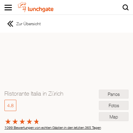
Zur Übersicht
ZUR STARTSEITE
ZUR RESTAURANTSUCHE
Asiatisch
Italienisch
Französisch
Traditionell
Vegetarisch
Ristorante Italia in Zürich
Panos
Mexikanisch
Spanisch
4.8
Fotos
Map
1099 Bewertungen von echten Gästen in den letzten 365 Tagen