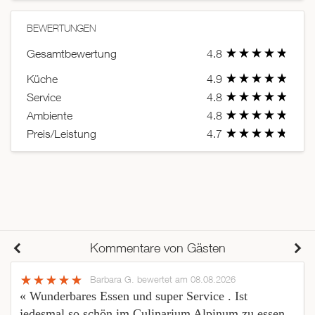
BEWERTUNGEN
Gesamtbewertung
4.8
Küche
4.9
Service
4.8
Ambiente
4.8
Preis/Leistung
4.7
Kommentare von Gästen
Barbara G.
bewertet am 08.08.2026
« Wunderbares Essen und super Service . Ist
jedesmal so schön im Culinarium Alpinum zu essen.