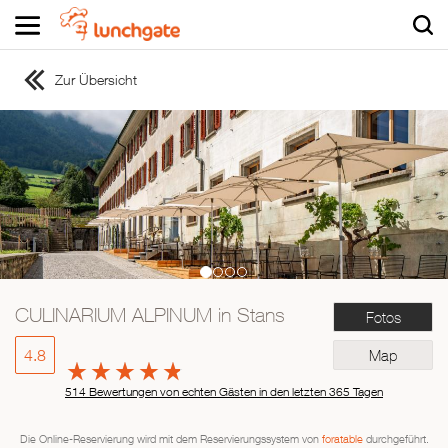
Zur Übersicht
ZUR STARTSEITE
ZUR RESTAURANTSUCHE
Asiatisch
Italienisch
Französisch
Traditionell
Vegetarisch
CULINARIUM ALPINUM in Stans
Fotos
Mexikanisch
Spanisch
4.8
Map
514 Bewertungen von echten Gästen in den letzten 365 Tagen
Die Online-Reservierung wird mit dem Reservierungssystem von
foratable
durchgeführt.