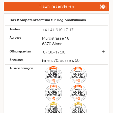
Tisch reservieren
Das Kompetenzzentrum für Regionalkulinarik
Telefon
+41 41 619 17 17
Adresse
Mürgstrasse 18
6370 Stans
Öffnungszeiten
07:30–17:00
Montag
07:30–23:30
Sitzplätze
innen: 70, aussen: 50
Dienstag
07:30–23:30
Auszeichnungen
Mittwoch
07:30–23:30
Donnerstag
07:30–23:30
Freitag
07:30–23:30
Samstag
07:30–23:30
Sonntag
07:30–17:00