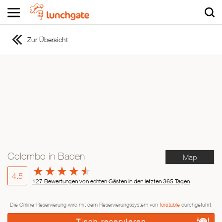
Zur Übersicht
ZUR STARTSEITE
ZUR RESTAURANTSUCHE
Asiatisch
Italienisch
Französisch
Traditionell
Vegetarisch
Colombo in Baden
Map
Mexikanisch
Spanisch
4.5
127 Bewertungen von echten Gästen in den letzten 365 Tagen
Die Online-Reservierung wird mit dem Reservierungssystem von
foratable
durchgeführt.
Tisch reservieren