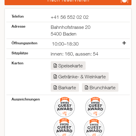
Telefon
+41 56 552 02 02
Adresse
Bahnhofstrasse 20
5400 Baden
Öffnungszeiten
10:00–18:30
Montag
geschlossen
Sitzplätze
innen: 160, aussen: 54
Dienstag
geschlossen
Karten
Mittwoch
10:00–00:00
Speisekarte
Donnerstag
10:00–00:00
Getränke- & Weinkarte
Freitag
10:00–01:00
Samstag
09:00–01:00
Barkarte
Brunchkarte
Sonntag
10:00–18:30
Auszeichnungen