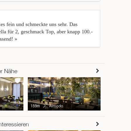
« Endlich ha
les fein und schmeckte uns sehr. Das
wir haben ga
ella für 2, geschmack Top, aber knapp 100.-
aufdringlich
ssend! »
er Nähe
242m
Mir
159m
Almodo
RESTAUR
nteressieren
Chur