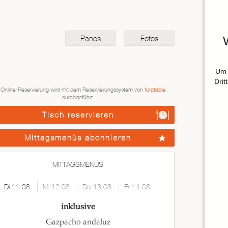
Panos
Fotos
Um 
Drit
 Online-Reservierung wird mit dem Reservierungssystem von
foratable
durchgeführt.
Tisch reservieren
Mittagsmenüs abonnieren
MITTAGSMENÜS
Di 11.08.
Mi 12.08.
Do 13.08.
Fr 14.08.
inklusive
Gazpacho andaluz