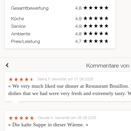
Gesamtbewertung
4.8
Küche
4.9
Service
4.9
Ambiente
4.8
Preis/Leistung
4.7
Kommentare von
Selina F.
bewertet am 07.08.2026
« We very much liked our dinner at Restaurant Bouillon. T
dishes that we had were very fresh and extremely tasty. 
Claudia K.
bewertet am 06.08.2026
« Die kalte Suppe in dieser Wärme. »