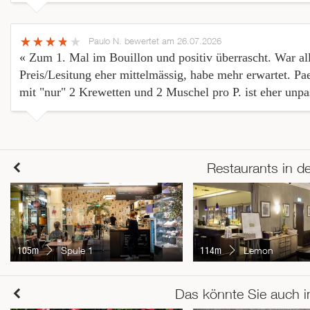
Paulo N.
bewertet am 26.07.2026
« Zum 1. Mal im Bouillon und positiv überrascht. War al
Preis/Lesitung eher mittelmässig, habe mehr erwartet. Pa
mit "nur" 2 Krewetten und 2 Muschel pro P. ist eher unpa
Restaurants in d
105m
Spule 1
114m
Lemon
Das könnte Sie auch i