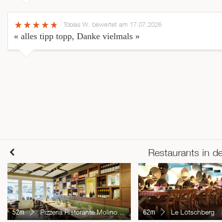
Tobias W.
bewertet am 17.07.2026
« alles tipp topp, Danke vielmals »
Restaurants in d
52m
Pizzeria Ristorante Molino Bern Thurm
62m
Le Lötschberg