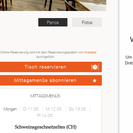
Panos
Fotos
 Online-Reservierung wird mit dem Reservierungssystem von
foratable
Um 
durchgeführt.
Drit
Tisch reservieren
Mittagsmenüs abonnieren
MITTAGSMENÜS
Morgen
Di 11.08.
Mi 12.08.
Do 13.08.
Fr 14.08.
Schweinsgeschnetzeltes (CH)