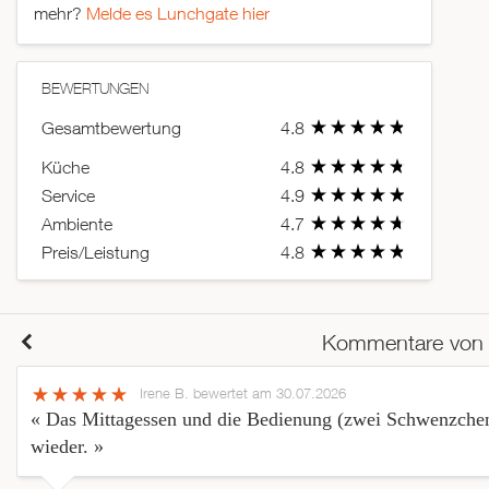
mehr?
Melde es Lunchgate hier
BEWERTUNGEN
Gesamtbewertung
4.8
Küche
4.8
Service
4.9
Ambiente
4.7
Preis/Leistung
4.8
Kommentare von
Irene B.
bewertet am 30.07.2026
« Das Mittagessen und die Bedienung (zwei Schwenzche
wieder. »