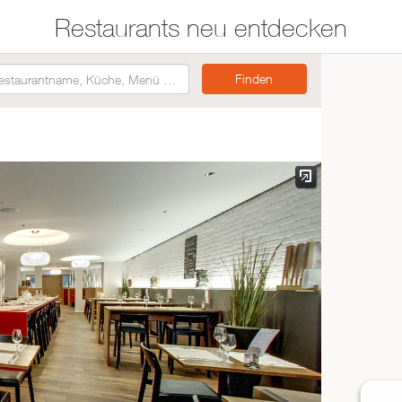
Restaurants neu entdecken
Restaurants auf der
Etwas für jeden
Karte suchen
Geschmack
Asiatisch
Italienisch
Französisch
Traditionell
Vegetarisch
Mexikanisch
Spanisch
ZUR RESTAURANTSUCHE