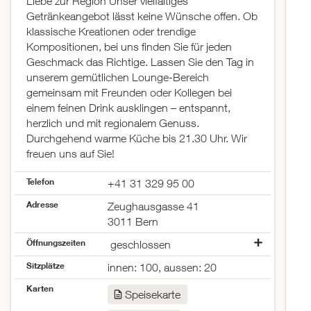
Liebe zur Region Unser vielfältiges
Getränkeangebot lässt keine Wünsche offen. Ob
klassische Kreationen oder trendige
Kompositionen, bei uns finden Sie für jeden
Geschmack das Richtige. Lassen Sie den Tag in
unserem gemütlichen Lounge-Bereich
gemeinsam mit Freunden oder Kollegen bei
einem feinen Drink ausklingen – entspannt,
herzlich und mit regionalem Genuss.
Durchgehend warme Küche bis 21.30 Uhr. Wir
freuen uns auf Sie!
Telefon
+41 31 329 95 00
Adresse
Zeughausgasse 41
3011 Bern
Öffnungszeiten
geschlossen
Montag
11:30–22:30
Sitzplätze
innen: 100, aussen: 20
Dienstag
11:30–22:30
Karten
Mittwoch
11:30–22:30
Speisekarte
Donnerstag
11:30–22:30