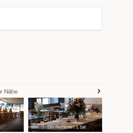
« Sehr guter
er Nähe
105m
Nam
88m
Oliv Restaurant & Bar