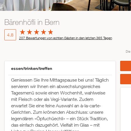
Bärenhöfli in Bern
4.8
207 Bewertungen von echten Gästen in den letzten 365 Tagen
Die
essen/trinken/treffen
Geniessen Sie Ihre Mittagspause bei uns! Täglich
servieren wir Ihnen ein abwechslungsreiches
Tagesmenü sowie einen Wochenhit, wahlweise
mit Fleisch oder als Vegi-Variante. Zudem
erwartet Sie eine feine Auswahl an à-la-carte-
Gerichten. Zum krönenden Abschluss: unsere
legendären «Öpfuchüechli» – ein Stück Tradition,
das einfach dazugehört. Vielfalt im Glas – mit