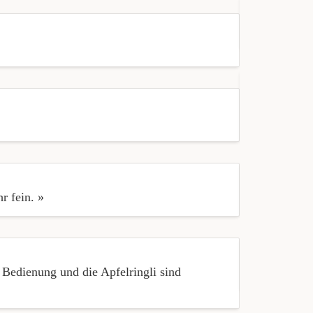
« Ich komme
« Es war ein
Abendmenu w
r fein. »
« öpfuchüech
e Bedienung und die Apfelringli sind
« Vielen her