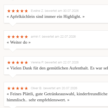
Eveline Z.
bewertet am 30.07.2026
« Apfelküchlein sind immer ein Highlight. »
armin f.
bewertet am 22.07.2026
« Weiter do »
Verena P.
bewertet am 22.07.2026
« Vielen Dank füt den gemütlichen Aufenthalt. Es war seh
Oliver B.
bewertet am 20.07.2026
« Feines Plättli, gute Getränkeauswahl, kinderfreundlich
himmlisch.. sehr empfehlenswert. »