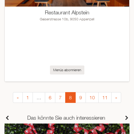
Restaurant Alpstein
Gaiserstrasse 10b, 9050 Appenzell
Menüs abonnieren
«
1
…
6
7
8
9
10
11
»
Das könnte Sie auch interessieren