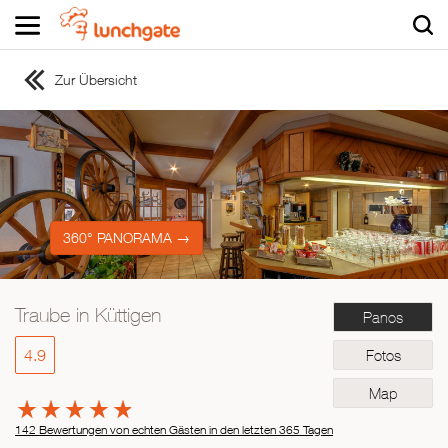
Zur Übersicht
ZUR STARTSEITE
ZUR RESTAURANTSUCHE
Asiatisch
Italienisch
Französisch
360° PANORAMA →
Traditionell
Vegetarisch
Traube in Küttigen
Panos
Mexikanisch
Spanisch
4.9
Fotos
Map
142 Bewertungen von echten Gästen in den letzten 365 Tagen