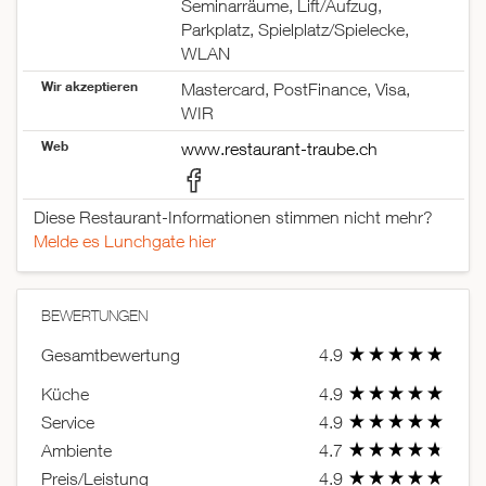
Seminarräume, Lift/Aufzug,
Parkplatz, Spielplatz/Spielecke,
WLAN
Wir akzeptieren
Mastercard, PostFinance, Visa,
WIR
Web
www.restaurant-traube.ch
Diese Restaurant-Informationen stimmen nicht mehr?
Melde es Lunchgate hier
BEWERTUNGEN
Gesamtbewertung
4.9
Küche
4.9
Service
4.9
Ambiente
4.7
Preis/Leistung
4.9