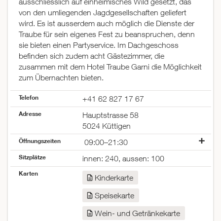
ausschliesslich auf einheimisches Wild gesetzt, das
von den umliegenden Jagdgesellschaften geliefert
wird. Es ist ausserdem auch möglich die Dienste der
Traube für sein eigenes Fest zu beanspruchen, denn
sie bieten einen Partyservice. Im Dachgeschoss
befinden sich zudem acht Gästezimmer, die
zusammen mit dem Hotel Traube Garni die Möglichkeit
zum Übernachten bieten.
Telefon
+41 62 827 17 67
Adresse
Hauptstrasse 58
5024 Küttigen
Öffnungszeiten
09:00–21:30
Montag
geschlossen
Sitzplätze
innen: 240, aussen: 100
Dienstag
geschlossen
Karten
Mittwoch
08:30–23:00
Kinderkarte
Donnerstag
08:30–23:00
Speisekarte
Freitag
08:30–23:00
Samstag
09:00–23:00
Wein- und Getränkekarte
Sonntag
09:00–21:30