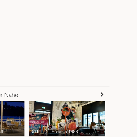
er Nähe
555m
La
ll
511m
Héroults 1888