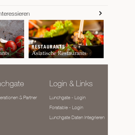
RESTAUR
nteressieren
Chur
RESTAURANTS
ants
Asiatische Restaurants
nchgate
Login & Links
rationen & Partner
Lunchgate - Login
Foratable - Login
Lunchgate Daten Integrieren