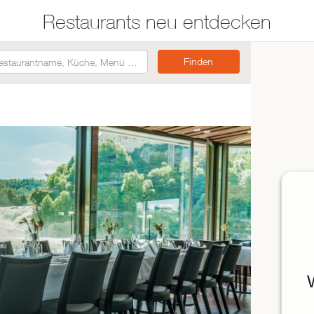
Restaurants neu entdecken
Restaurants auf der
Etwas für jeden
Karte suchen
Geschmack
Asiatisch
Italienisch
Französisch
Traditionell
Vegetarisch
Mexikanisch
Spanisch
ZUR RESTAURANTSUCHE