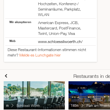
Hochzeiten, Konferenz-/
Seminarräume, Parkplatz,
WLAN
Wir akzeptieren
American Express, JCB,
Mastercard, PostFinance,
Twint, Union-Pay, Visa
Web
www.schloessliwoerth.ch/
Diese Restaurant-Informationen stimmen nicht
mehr?
Melde es Lunchgate hier
Restaurants in d
m
Schlössli Wörth
140m
Park am Rheinfa