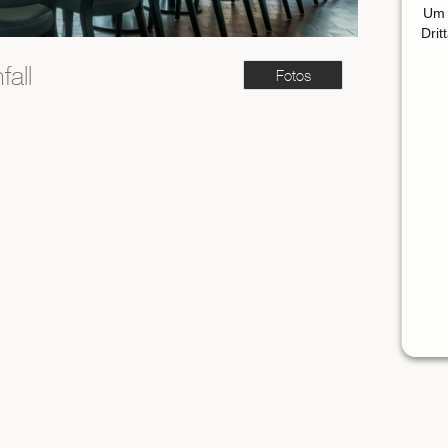
Um 
Drit
all
Fotos