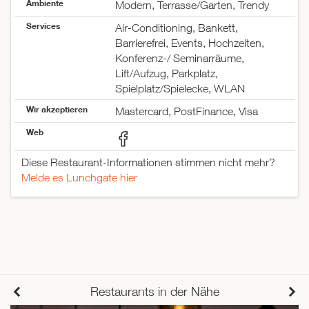
Ambiente
Modern, Terrasse/Garten, Trendy
Samstag
09:00–23:30
Services
Sonntag
09:00–15:00
Air-Conditioning, Bankett,
Barrierefrei, Events, Hochzeiten,
Konferenz-/ Seminarräume,
Lift/Aufzug, Parkplatz,
Spielplatz/Spielecke, WLAN
Wir akzeptieren
Mastercard, PostFinance, Visa
Web
Diese Restaurant-Informationen stimmen nicht mehr?
Melde es Lunchgate hier
Restaurants in der Nähe