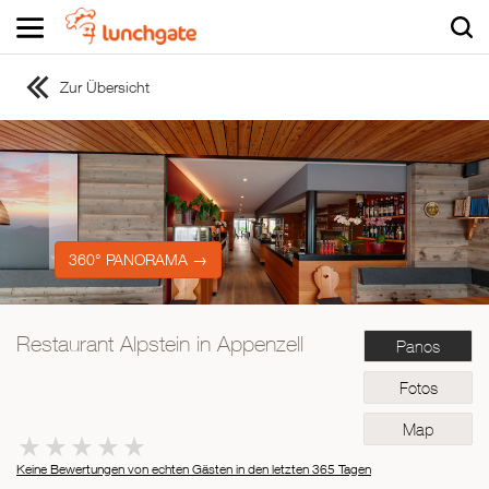
Zur Übersicht
ZUR STARTSEITE
ZUR RESTAURANTSUCHE
Asiatisch
Italienisch
Französisch
360° PANORAMA →
Traditionell
Vegetarisch
Restaurant Alpstein in Appenzell
Panos
Mexikanisch
Spanisch
Fotos
Map
Keine Bewertungen von echten Gästen in den letzten 365 Tagen