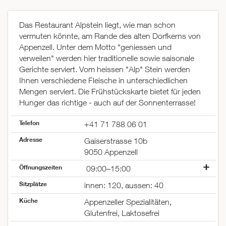
Das Restaurant Alpstein liegt, wie man schon
vermuten könnte, am Rande des alten Dorfkerns von
Appenzell. Unter dem Motto "geniessen und
verweilen" werden hier traditionelle sowie saisonale
Gerichte serviert. Vom heissen "Alp" Stein werden
Ihnen verschiedene Fleische in unterschiedlichen
Mengen serviert. Die Frühstückskarte bietet für jeden
Hunger das richtige - auch auf der Sonnenterrasse!
Telefon
+41 71 788 06 01
Adresse
Gaiserstrasse 10b
9050 Appenzell
Öffnungszeiten
09:00–15:00
Montag
geschlossen
Sitzplätze
innen: 120, aussen: 40
Dienstag
geschlossen
Küche
Mittwoch
09:00–23:30
Appenzeller Spezialitäten,
Donnerstag
09:00–23:30
Glutenfrei, Laktosefrei
Freitag
09:00–23:30