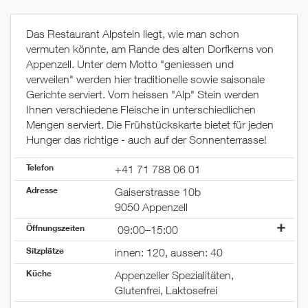
Das Restaurant Alpstein liegt, wie man schon
vermuten könnte, am Rande des alten Dorfkerns von
Appenzell. Unter dem Motto "geniessen und
verweilen" werden hier traditionelle sowie saisonale
Gerichte serviert. Vom heissen "Alp" Stein werden
Ihnen verschiedene Fleische in unterschiedlichen
Mengen serviert. Die Frühstückskarte bietet für jeden
Hunger das richtige - auch auf der Sonnenterrasse!
Telefon
+41 71 788 06 01
Adresse
Gaiserstrasse 10b
9050 Appenzell
Öffnungszeiten
09:00–15:00
Montag
geschlossen
Sitzplätze
innen: 120, aussen: 40
Dienstag
geschlossen
Küche
Mittwoch
09:00–23:30
Appenzeller Spezialitäten,
Donnerstag
09:00–23:30
Glutenfrei, Laktosefrei
Freitag
09:00–23:30