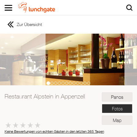
Zur Übersicht
ZUR STARTSEITE
ZUR RESTAURANTSUCHE
Asiatisch
Italienisch
Französisch
Traditionell
Vegetarisch
Restaurant Alpstein in Appenzell
Panos
Mexikanisch
Spanisch
Fotos
Map
Keine Bewertungen von echten Gästen in den letzten 365 Tagen