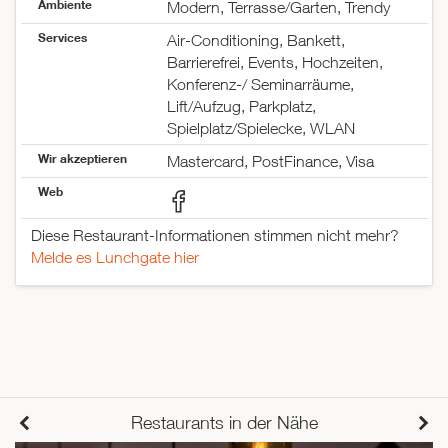
Ambiente
Modern, Terrasse/Garten, Trendy
Samstag
09:00–23:30
Services
Sonntag
09:00–15:00
Air-Conditioning, Bankett,
Barrierefrei, Events, Hochzeiten,
Konferenz-/ Seminarräume,
Lift/Aufzug, Parkplatz,
Spielplatz/Spielecke, WLAN
Wir akzeptieren
Mastercard, PostFinance, Visa
Web
Diese Restaurant-Informationen stimmen nicht mehr?
Melde es Lunchgate hier
Restaurants in der Nähe