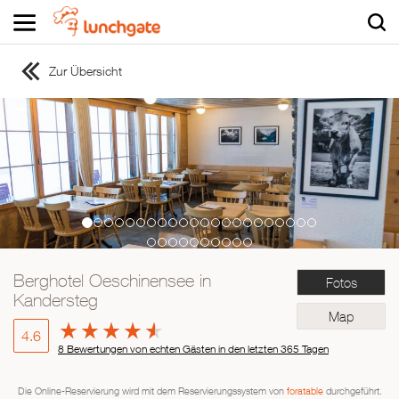
Zur Übersicht
ZUR STARTSEITE
ZUR RESTAURANTSUCHE
Asiatisch
Italienisch
Französisch
Traditionell
Vegetarisch
Berghotel Oeschinensee in
Fotos
Mexikanisch
Kandersteg
Spanisch
Map
4.6
8 Bewertungen von echten Gästen in den letzten 365 Tagen
Die Online-Reservierung wird mit dem Reservierungssystem von
foratable
durchgeführt.