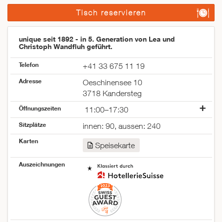
Tisch reservieren
unique seit 1892 - in 5. Generation von Lea und
Christoph Wandfluh geführt.
Telefon
+41 33 675 11 19
Adresse
Oeschinensee 10
3718 Kandersteg
Öffnungszeiten
11:00–17:30
Montag
11:00–17:30
Sitzplätze
innen: 90, aussen: 240
Dienstag
11:00–17:30
Karten
Mittwoch
11:00–17:30
Speisekarte
Donnerstag
11:00–17:30
Freitag
11:00–17:30
Auszeichnungen
Samstag
11:00–17:30
Sonntag
11:00–17:30