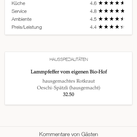
Küche
4.6
Service
4.8
Ambiente
4.5
Preis/Leistung
4.4
HAUSSPEZIALITÄTEN
Lammpfeffer vom eigenen Bio-Hof
hausgemachtes Rotkraut
Oeschi-Spätzli (hausgemacht)
32.50
Kommentare von Gästen