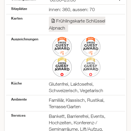
Montag
08:00–23:00
Sitzplätze
innen: 360, aussen: 70
Dienstag
08:00–23:00
Karten
Mittwoch
08:00–23:00
Frühlingskarte Schlüssel
Donnerstag
08:00–23:00
Alpnach
Freitag
08:00–23:00
Samstag
08:00–23:00
Auszeichnungen
Sonntag
08:00–23:00
Küche
Glutenfrei, Laktosefrei,
Schweizerisch, Vegetarisch
Ambiente
Familiär, Klassisch, Rustikal,
Terrasse/Garten
Services
Bankett, Barrierefrei, Events,
Hochzeiten, Konferenz-/
Seminarräume, Lift/Aufzug,