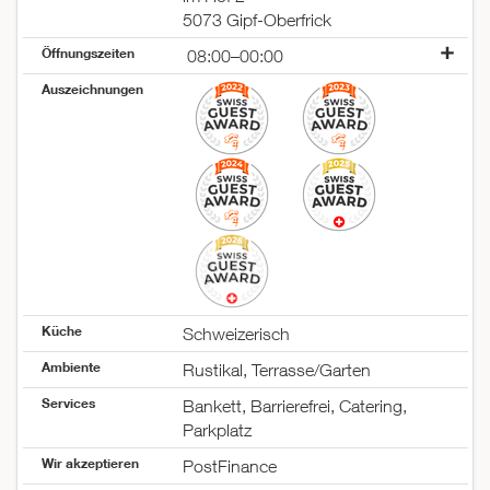
5073 Gipf-Oberfrick
Öffnungszeiten
08:00–00:00
Montag
geschlossen
Auszeichnungen
Dienstag
08:00–00:00
Mittwoch
08:00–00:00
Donnerstag
08:00–00:00
Freitag
08:00–00:00
Samstag
08:00–00:00
Sonntag
10:00–22:00
Küche
Schweizerisch
Ambiente
Rustikal, Terrasse/Garten
Services
Bankett, Barrierefrei, Catering,
Parkplatz
Wir akzeptieren
PostFinance