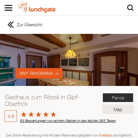
Zur Übersicht
ZUR STARTSEITE
ZUR RESTAURANTSUCHE
Asiatisch
Italienisch
Französisch
360° PANORAMA →
Traditionell
Vegetarisch
Gasthaus zum Rössli in Gipf-
Panos
Mexikanisch
Oberfrick
Spanisch
Map
4.9
83 Bewertungen von echten Gästen in den letzten 365 Tagen
Die Online-Reservierung wird mit dem Reservierungssystem von
foratable
durchgeführt.