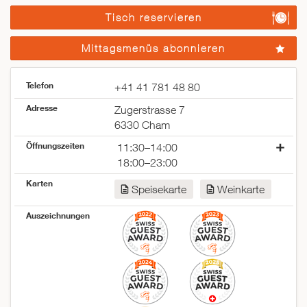
Tisch reservieren
Mittagsmenüs abonnieren
Telefon
+41 41 781 48 80
Adresse
Zugerstrasse 7
6330 Cham
Öffnungszeiten
11:30–14:00
18:00–23:00
Montag
geschlossen
Karten
Speisekarte
Weinkarte
Dienstag
11:30–14:00
18:00–23:00
Auszeichnungen
Mittwoch
11:30–14:00
18:00–23:00
Donnerstag
11:30–14:00
18:00–23:00
Freitag
11:30–14:00
18:00–23:00