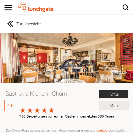
Zur Übersicht
ZUR STARTSEITE
ZUR RESTAURANTSUCHE
Asiatisch
Italienisch
Französisch
Traditionell
Vegetarisch
Gasthaus Krone in Cham
Fotos
Mexikanisch
Spanisch
4.9
Map
756 Bewertungen von echten Gästen in den letzten 365 Tagen
Die Online-Reservierung wird mit dem Reservierungssystem von
foratable
durchgeführt.