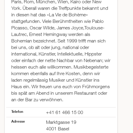
Paris, Rom, München, Wien, Kairo oder New
York. Überall waren die Treffpunkte bekannt und
in diesen hat das «La Vie de Bohème»
stattgefunden. Viele Berühmtheiten wie Pablo
Picasso, Oscar Wilde, James Joyce,Toulouse-
Lautrec, Ernest Hemingway werden als
Bohemian bezeichnet. Seit 1999 trifft man sich
bei uns, ob alt oder jung, national oder
international, Künstler, Intellektuelle, Hippster
oder einfach der nette Nachbar von Nebenan; wir
heissen euch alle willkommen. Musikbegeisterte
kommen ebenfalls auf Ihre Kosten, denn wir
laden regelmässig Musiker und Künstler ins
Haus ein. Wir freuen uns euch von Frühmorgens
bis spät am Abend in unserem Restaurant oder
an der Bar zu verwöhnen.
Telefon
+41 61 466 15 00
Adresse
Marktgasse 19
4001 Basel