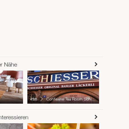
er Nähe
70m
Trat
49m
Confiserie Tea Room Schiesser seit 1870
RESTAUR
nteressieren
Chur