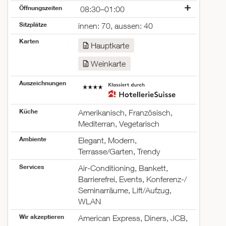
Öffnungszeiten
08:30–01:00
Montag
08:30–00:00
Sitzplätze
innen: 70, aussen: 40
Dienstag
08:30–00:00
Karten
Mittwoch
08:30–00:00
Hauptkarte
Donnerstag
08:30–00:00
Weinkarte
Freitag
08:30–01:00
Samstag
08:30–01:00
Auszeichnungen
Sonntag
08:30–00:00
Küche
Amerikanisch, Französisch,
Mediterran, Vegetarisch
Ambiente
Elegant, Modern,
Terrasse/Garten, Trendy
Services
Air-Conditioning, Bankett,
Barrierefrei, Events, Konferenz-/
Seminarräume, Lift/Aufzug,
WLAN
Wir akzeptieren
American Express, Diners, JCB,