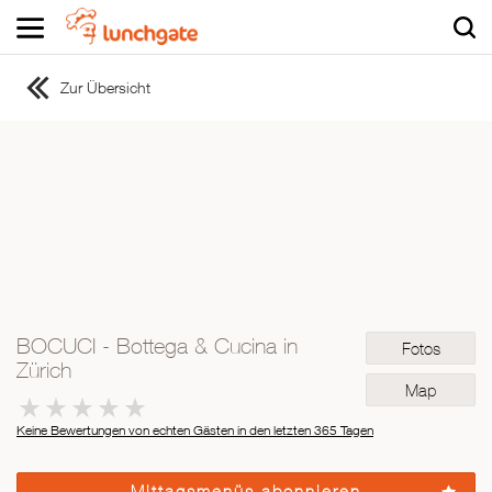
Zur Übersicht
ZUR STARTSEITE
ZUR RESTAURANTSUCHE
Asiatisch
Italienisch
Französisch
Traditionell
Vegetarisch
BOCUCI - Bottega & Cucina in
Fotos
Mexikanisch
Zürich
Spanisch
Map
Keine Bewertungen von echten Gästen in den letzten 365 Tagen
Mittagsmenüs abonnieren