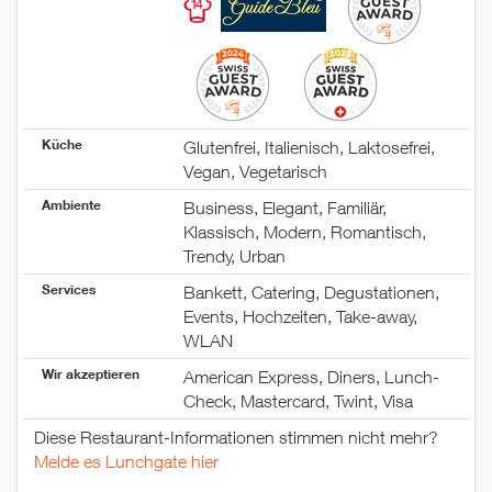
Mittwoch
11:30–14:30
17:30–23:30
Donnerstag
11:30–14:30
17:30–23:30
Freitag
11:30–14:30
17:30–23:30
Küche
Glutenfrei, Italienisch, Laktosefrei,
Samstag
18:00–23:30
Vegan, Vegetarisch
Sonntag
geschlossen
Ambiente
Business, Elegant, Familiär,
Klassisch, Modern, Romantisch,
Trendy, Urban
Services
Bankett, Catering, Degustationen,
Events, Hochzeiten, Take-away,
WLAN
Wir akzeptieren
American Express, Diners, Lunch-
Check, Mastercard, Twint, Visa
Diese Restaurant-Informationen stimmen nicht mehr?
Melde es Lunchgate hier