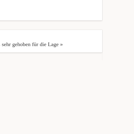
« Die Neue 
und Sitzkis
 sehr gehoben für die Lage »
« Ich ziemli
liebe Grüsse