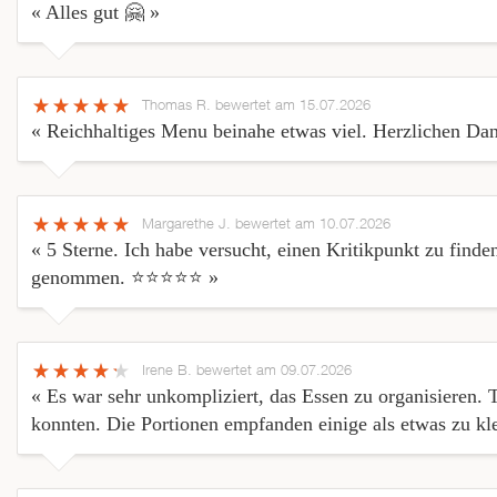
« Alles gut 🤗 »
Thomas R.
bewertet am 15.07.2026
« Reichhaltiges Menu beinahe etwas viel. Herzlichen Da
Margarethe J.
bewertet am 10.07.2026
« 5 Sterne. Ich habe versucht, einen Kritikpunkt zu finde
genommen. ⭐⭐⭐⭐⭐ »
Irene B.
bewertet am 09.07.2026
« Es war sehr unkompliziert, das Essen zu organisieren. T
konnten. Die Portionen empfanden einige als etwas zu kle