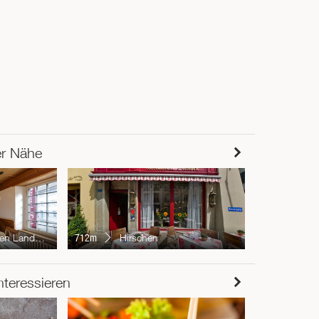
er Nähe
835m
Och
Landgericht
712m
Hirschen
RESTAUR
nteressieren
Chur