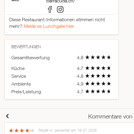
barracuda.ch/
Diese Restaurant-Informationen stimmen nicht
mehr?
Melde es Lunchgate hier
BEWERTUNGEN
Gesamtbewertung
4.8
Küche
4.7
Service
4.8
Ambiente
4.9
Preis/Leistung
4.7
Kommentare von
Sibylle H.
bewertet am 16.07.2026