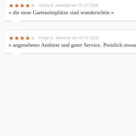
Ursula S.
bewertet am 01.07.2026
« die neue Gartensitzplätze sind wunderschön »
Florian S.
bewertet am 01.07.2026
« angenehmes Ambiete und guter Service. Preislich etwas