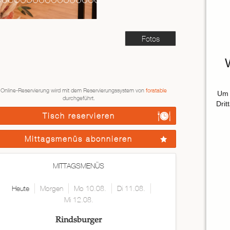
Fotos
 Online-Reservierung wird mit dem Reservierungssystem von
foratable
Um 
durchgeführt.
Drit
Tisch reservieren
Mittagsmenüs abonnieren
MITTAGSMENÜS
Heute
Morgen
Mo 10.08.
Di 11.08.
Mi 12.08.
Rindsburger