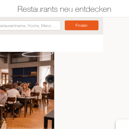
Restaurants neu entdecken
Restaurants auf der
Etwas für jeden
Karte suchen
Geschmack
Asiatisch
Italienisch
Französisch
Traditionell
Vegetarisch
Mexikanisch
Spanisch
ZUR RESTAURANTSUCHE