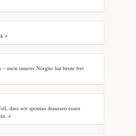
« Unübersich
nk »
« Die tolle 
n – mein innerer Nörgler hat heute frei
« Es war all
« Service wa
oll, dass wir spontan draussen essen
back again »
in. »