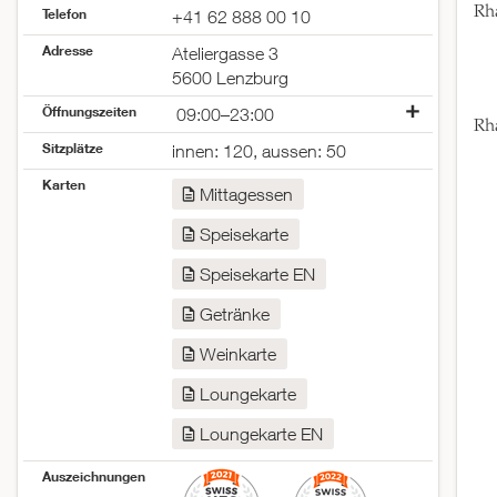
Rha
Telefon
+41 62 888 00 10
Adresse
Ateliergasse 3
5600 Lenzburg
Öffnungszeiten
09:00–23:00
Rha
Montag
09:00–23:00
Sitzplätze
innen: 120, aussen: 50
Dienstag
09:00–23:00
Karten
Mittwoch
09:00–23:00
Mittagessen
Donnerstag
09:00–23:00
Speisekarte
Freitag
09:00–23:00
Samstag
geschlossen
Speisekarte EN
Sonntag
geschlossen
Getränke
Weinkarte
Loungekarte
Loungekarte EN
Auszeichnungen