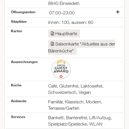
8840 Einsiedeln
Öffnungszeiten
07:00–23:00
Montag
07:00–23:00
Sitzplätze
innen: 100, aussen: 60
Dienstag
07:00–23:00
Karten
Mittwoch
07:00–23:00
Hauptkarte
Donnerstag
07:00–23:00
Saisonkarte "Aktuelles aus der
Freitag
07:00–00:00
Samstag
07:00–00:00
Bärenküche"
Sonntag
07:00–23:00
Auszeichnungen
Küche
Café, Glutenfrei, Laktosefrei,
Schweizerisch, Vegan
Ambiente
Familiär, Klassisch, Modern,
Terrasse/Garten
Services
Bankett, Barrierefrei, Lift/Aufzug,
Spielplatz/Spielecke, WLAN