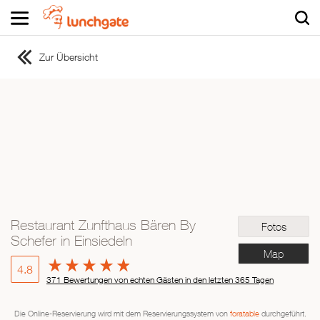
Zur Übersicht
ZUR STARTSEITE
ZUR RESTAURANTSUCHE
Asiatisch
Italienisch
Französisch
Traditionell
Vegetarisch
Restaurant Zunfthaus Bären By
Fotos
Mexikanisch
Schefer in Einsiedeln
Spanisch
Map
4.8
371 Bewertungen von echten Gästen in den letzten 365 Tagen
Die Online-Reservierung wird mit dem Reservierungssystem von
foratable
durchgeführt.