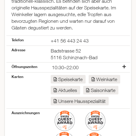
traditionell-klassisch. Es befinden sich aber auch
originelle Hausspezialitäten auf der Speisekarte. Im
Weinkeller lagern ausgesuchte, edle Tropfen aus
bevorzugten Regionen und warten nur darauf von
Gästen degustiert zu werden.
Telefon
+41 56 443 24 43
Adresse
Badstrasse 52
5116 Schinznach-Bad
Öffnungszeiten
10:30–22:00
Montag
geschlossen
Karten
Speisekarte
Weinkarte
Dienstag
10:30–22:00
Mittwoch
10:30–22:00
Aktuelles
Saisonkarte
Donnerstag
10:30–22:00
Freitag
10:30–22:00
Unsere Hausspezialität
Samstag
10:30–22:00
Auszeichnungen
Sonntag
09:30–21:00