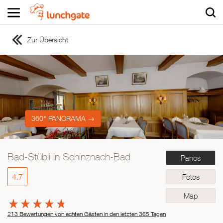
Zur Übersicht
ZUR STARTSEITE
ZUR RESTAURANTSUCHE
Asiatisch
Italienisch
Französisch
360° PANORAMA →
Traditionell
Vegetarisch
Bad-Stübli in Schinznach-Bad
Panos
Mexikanisch
Spanisch
4.7
Fotos
Map
213 Bewertungen von echten Gästen in den letzten 365 Tagen