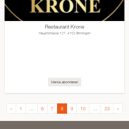
Restaurant Krone
Hauptstrasse 127, 4102 Binningen
Menüs abonnieren
«
1
…
6
7
8
9
10
…
23
»