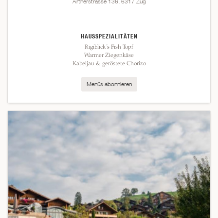
Artherstrasse 136, 6317 Zug
HAUSSPEZIALITÄTEN
Rigiblick´s Fish Topf
Warmer Ziegenkäse
Kabeljau & geröstete Chorizo
Menüs abonnieren