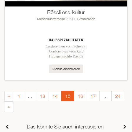
Rössli ess-kultur
Menznauerstrasse 2, 6110 Wohlhusen
HAUSSPEZIALITÄTEN
Cordon-Bleu vom Schwein
Cordon-Bleu vom Kalb
Hausgemachte Ravioli
Menüs abonnieren
«
1
…
13
14
15
16
17
…
24
»
Das könnte Sie auch interessieren