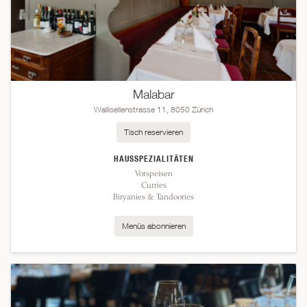
Malabar
Wallisellenstrasse 11, 8050 Zürich
Tisch reservieren
HAUSSPEZIALITÄTEN
Vorspeisen
Curries
Biryanies & Tandoories
Menüs abonnieren